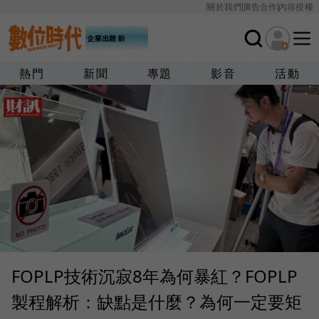
關於我們
廣告合作
內容授權
熱門
新聞
專題
影音
活動
FOPLP技術沉寂8年為何暴紅？FOPLP
製程解析：缺點是什麼？為何一定要矩