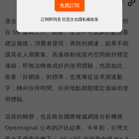
分享
訂閱即同意
巨思文化隱私權政策
過去，下載速度是評價電信服務的重要指標，但
在 5G 成為工作、娛樂、生活不可或缺的數位基
礎設施後，消費者發現，再快的網速，如果不能
讓其在人潮聚集、高速移動或室內空間維持穩定
連線，即無法轉換成好的使用體驗，也因如此，
衡量「好網路」的標準，也逐漸從追求測速數
字，轉向任何時間、任何地點都能穩定連線的使
用體驗。
這樣的轉變，也反映在國際權威網路分析機構
Opensignal 公布的評比結果。今年初，台灣大
哥大不僅率先奪下「 4G／5G 在線率全球 No.3、