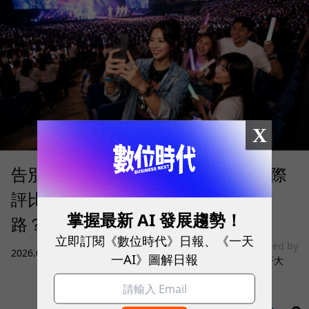
X
告別「極速迷思」！Opensignal 國際
評比揭密：什麼才是 5G 時代的好網
掌握最新 AI 發展趨勢！
路？
立即訂閱《數位時代》日報、《一天
sponsored by
2026.08.03
|
3C生活
一AI》圖解日報
台灣大哥大