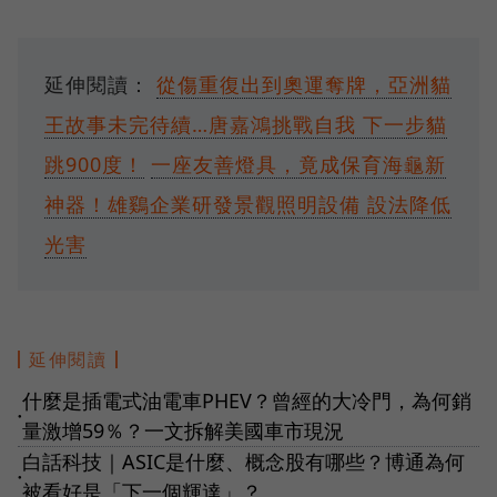
延伸閱讀：
從傷重復出到奧運奪牌，亞洲貓
王故事未完待續…唐嘉鴻挑戰自我 下一步貓
跳900度！
一座友善燈具，竟成保育海龜新
神器！雄鷄企業研發景觀照明設備 設法降低
光害
延伸閱讀
什麼是插電式油電車PHEV？曾經的大冷門，為何銷
●
量激增59％？一文拆解美國車市現況
白話科技｜ASIC是什麼、概念股有哪些？博通為何
●
被看好是「下一個輝達」？