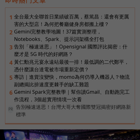
即時熱門文章
全台最大全聯首日業績破百萬，蔡篤昌：還會有更厲
1
害的大型店！為何把餐廳健身房都搬上樓？
Gemini完整教學地圖！37篇實測整理，
2
Notebooks、Spark、提示詞架構全打包
告別「極速迷思」！Opensignal 國際評比揭密：什
3
麼才是 5G 時代的好網路？
黃仁勳兆元宴永遠站最後一排！最低調的二代鄭平，
4
憑什麼讓台達電被市場重新定價？
專訪｜進貨沒變快，momo為何仍導入機器人？物流
5
副總揭比拚速度更棘手的缺工難題
Gemini Spark完整教學｜幫你讀Gmail、自動跑完工
6
作流程，3個超實用情境一次看
告別極速迷思！台灣大哥大奪國際雙冠揭密好網路新
PR
標準