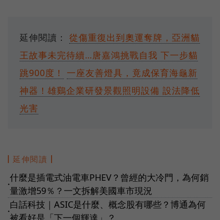
延伸閱讀：
從傷重復出到奧運奪牌，亞洲貓
王故事未完待續…唐嘉鴻挑戰自我 下一步貓
跳900度！
一座友善燈具，竟成保育海龜新
神器！雄鷄企業研發景觀照明設備 設法降低
光害
延伸閱讀
什麼是插電式油電車PHEV？曾經的大冷門，為何銷
●
量激增59％？一文拆解美國車市現況
白話科技｜ASIC是什麼、概念股有哪些？博通為何
●
被看好是「下一個輝達」？