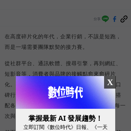
分享
在高度碎片化的年代，企業行銷，不該是短跑，
而是一場需要團隊默契的接力賽。
從社群平台、通訊軟體、搜尋引擎，再到網紅、
短影音等，消費者與品牌的接觸點愈來愈碎片
X
化。為了追求更好的行銷成效，企業陸續導入口
碑行銷、廣告投放、會員經營等不同策略，並搭
配各式各樣的 MarTech 工具，希望精準掌握每一
次與消費者互動的機會。
掌握最新 AI 發展趨勢！
立即訂閱《數位時代》日報、《一天