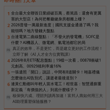
即時熱門文章
全台最大全聯首日業績破百萬，蔡篤昌：還會有更厲
1
害的大型店！為何把餐廳健身房都搬上樓？
2026普發一萬最新進度｜國民支援金通過了嗎？我
2
能領嗎？地方發錢大盤點
台達電第二曲線盤點：「不發火的發電機」SOFC是
3
什麼？AI機器人、微電網、氫電池都它的局
真正的效率，不是更忙，而是建立更好的工作流程！
PR
立即了解《AI 人才全方位實戰課》
2026年8月ETF配息盤點｜19檔一次看，00878衝破1
4
元創高、00929殖利率逾16%
一張遺照「開口」說話，中間有8道關卡！翊嘉禮儀
5
怎麼做出AI告別式，讓逝者最後道別？
連黃仁勳都叫年輕人當水電工！程世嘉：智慧通膨重
6
新定義「有價值的人」到底什麼樣子？
核保快六成、理賠判讀再加速！富邦人壽如何用三大
PR
AI助理重塑保險服務？