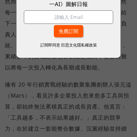
然而，這些行銷策略就如同接力賽的跑者，雖然
一AI》圖解日報
每一棒都努力衝刺，卻常常無法將成果順利交給
下一棒，口碑、廣告與會員經營往往分屬不同負
責人、使用不同平台，不僅數據散落在不同系
統、跨部門協作成本高昂，一旦負責人員異動，
訂閱即同意
巨思文化隱私權政策
累積多年的實戰經驗也容易隨之流失，使企業難
以將每一次投入轉化為長期成長動能。
擁有 20 年行銷實戰經驗的數聚集團創辦人張元溢
（Mars），看見許多企業投入愈來愈多工具與預
算，卻始終無法累積真正的成長資產。他直言：
「工具越多，不表示結果越好。」真正的競爭
力，在於建立一套能整合數據、沉澱經驗並持續