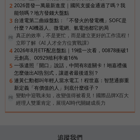
2026普發一萬最新進度｜國民支援金通過了嗎？我
2
能領嗎？地方發錢大盤點
台達電第二曲線盤點：「不發火的發電機」SOFC是
3
什麼？AI機器人、微電網、氫電池都它的局
真正的效率，不是更忙，而是建立更好的工作流程！
PR
立即了解《AI 人才全方位實戰課》
2026年8月ETF配息盤點｜19檔一次看，00878衝破1
4
元創高、00929殖利率逾16%
一張遺照「開口」說話，中間有8道關卡！翊嘉禮儀
5
怎麼做出AI告別式，讓逝者最後道別？
連黃仁勳都叫年輕人當水電工！程世嘉：智慧通膨重
6
新定義「有價值的人」到底什麼樣子？
變動中迎戰未知，改變值得被看見！國際品牌X百大
PR
經理人雙重肯定，展現AI時代關鍵成長力
追蹤我們