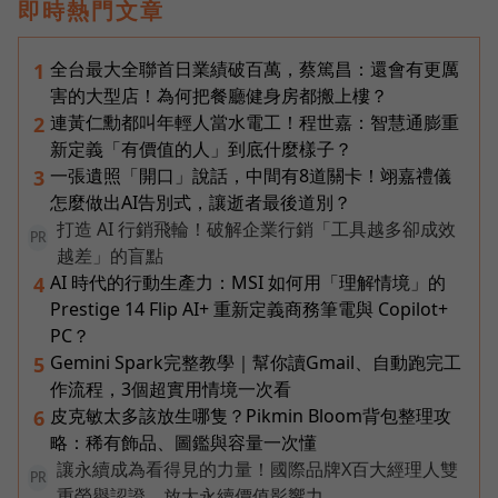
即時熱門文章
全台最大全聯首日業績破百萬，蔡篤昌：還會有更厲
1
害的大型店！為何把餐廳健身房都搬上樓？
連黃仁勳都叫年輕人當水電工！程世嘉：智慧通膨重
2
新定義「有價值的人」到底什麼樣子？
一張遺照「開口」說話，中間有8道關卡！翊嘉禮儀
3
怎麼做出AI告別式，讓逝者最後道別？
打造 AI 行銷飛輪！破解企業行銷「工具越多卻成效
PR
越差」的盲點
AI 時代的行動生產力：MSI 如何用「理解情境」的
4
Prestige 14 Flip AI+ 重新定義商務筆電與 Copilot+
PC？
Gemini Spark完整教學｜幫你讀Gmail、自動跑完工
5
作流程，3個超實用情境一次看
皮克敏太多該放生哪隻？Pikmin Bloom背包整理攻
6
略：稀有飾品、圖鑑與容量一次懂
讓永續成為看得見的力量！國際品牌X百大經理人雙
PR
重榮譽認證，放大永續價值影響力