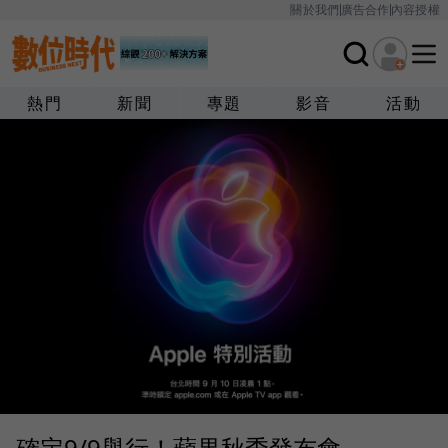
關於我們
廣告合作
內容授權
熱門
新聞
專題
影音
活動
確定9/9舉行！蘋果秋季發布會