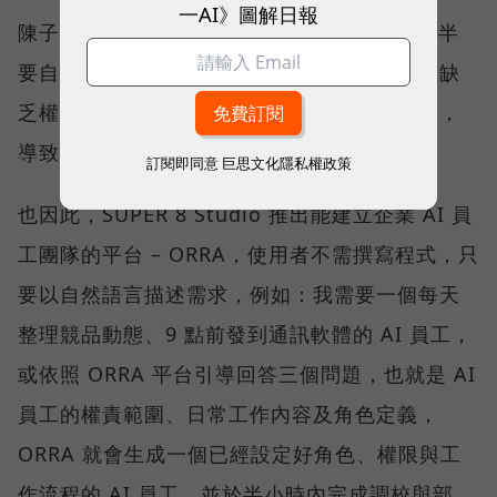
一AI》圖解日報
陳子龍觀察，市面上的 AI Agent 開發工具多半
要自行寫程式、設計工作流程或串接 API，且缺
乏權限管理、流程控管與稽核追蹤等治理機制，
導致企業無法大規模部署。
訂閱即同意
巨思文化隱私權政策
也因此，SUPER 8 Studio 推出能建立企業 AI 員
工團隊的平台 – ORRA，使用者不需撰寫程式，只
要以自然語言描述需求，例如：我需要一個每天
整理競品動態、9 點前發到通訊軟體的 AI 員工，
或依照 ORRA 平台引導回答三個問題，也就是 AI
員工的權責範圍、日常工作內容及角色定義，
ORRA 就會生成一個已經設定好角色、權限與工
作流程的 AI 員工，並於半小時內完成調校與部