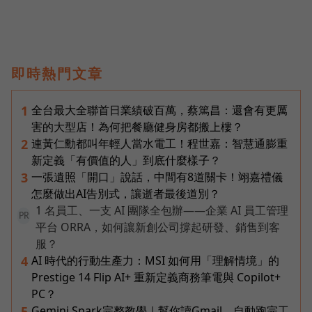
即時熱門文章
全台最大全聯首日業績破百萬，蔡篤昌：還會有更厲
1
害的大型店！為何把餐廳健身房都搬上樓？
連黃仁勳都叫年輕人當水電工！程世嘉：智慧通膨重
2
新定義「有價值的人」到底什麼樣子？
一張遺照「開口」說話，中間有8道關卡！翊嘉禮儀
3
怎麼做出AI告別式，讓逝者最後道別？
1 名員工、一支 AI 團隊全包辦——企業 AI 員工管理
PR
平台 ORRA，如何讓新創公司撐起研發、銷售到客
服？
AI 時代的行動生產力：MSI 如何用「理解情境」的
4
Prestige 14 Flip AI+ 重新定義商務筆電與 Copilot+
PC？
Gemini Spark完整教學｜幫你讀Gmail、自動跑完工
5