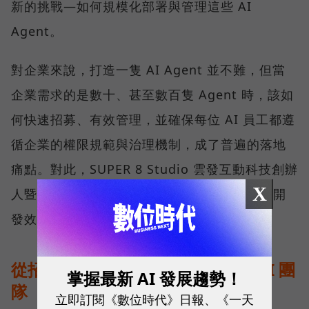
新的挑戰—如何規模化部署與管理這些 AI
Agent。
對企業來說，打造一隻 AI Agent 並不難，但當
企業需求的是數十、甚至數百隻 Agent 時，該如
何快速招募、有效管理，並確保每位 AI 員工都遵
循企業的權限規範與治理機制，成了普遍的落地
痛點。對此，SUPER 8 Studio 雲發互動科技創辦
X
人暨執行長陳子龍認為，解方就在於一套兼顧開
發效率與治理能力的平台。
從招募一位 AI 員工，到管理一支 AI 團
掌握最新 AI 發展趨勢！
隊
立即訂閱《數位時代》日報、《一天