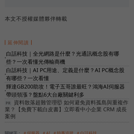
本文不授權媒體夥伴轉載
延伸閱讀
白話科技｜全光網路是什麼？光通訊概念股有哪
●
些？一次看懂光傳輸商機
白話科技｜AI PC用途、定義是什麼？AI PC概念股
●
有哪些？一次看懂
輝達GB200助攻！電子五哥誰最旺？鴻海AI伺服器
●
帶頭領漲？盤點6大台廠關鍵利多
資料散落超難管理🤯 如何避免資料孤島與重複作
業？【免費下載白皮書】立即看中小企業 CRM 成長
案例
關鍵字：
＃伺服器
＃AI
＃時事追蹤
＃白話科技