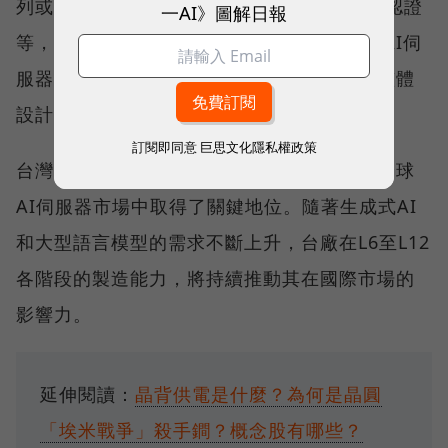
列或GB系列整櫃方案得依照輝達的設計以及認證
一AI》圖解日報
等，若是雲端服務商的ASIC自研AI方案，到AI伺
服器的整機系統都相較倚重伺服器代工業者整體
設計研發能力。
訂閱即同意
巨思文化隱私權政策
台灣伺服器代工廠憑藉其技術優勢，已經在全球
AI伺服器市場中取得了關鍵地位。隨著生成式AI
和大型語言模型的需求不斷上升，台廠在L6至L12
各階段的製造能力，將持續推動其在國際市場的
影響力。
延伸閱讀：
晶背供電是什麼？為何是晶圓
「埃米戰爭」殺手鐧？概念股有哪些？