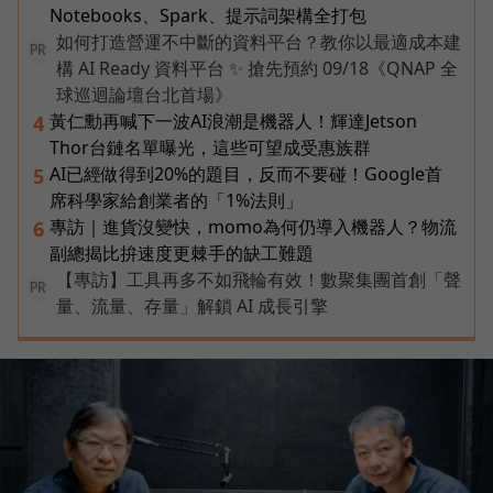
Notebooks、Spark、提示詞架構全打包
如何打造營運不中斷的資料平台？教你以最適成本建
PR
構 AI Ready 資料平台 ✨ 搶先預約 09/18《QNAP 全
球巡迴論壇台北首場》
黃仁勳再喊下一波AI浪潮是機器人！輝達Jetson
4
Thor台鏈名單曝光，這些可望成受惠族群
AI已經做得到20%的題目，反而不要碰！Google首
5
席科學家給創業者的「1%法則」
專訪｜進貨沒變快，momo為何仍導入機器人？物流
6
副總揭比拚速度更棘手的缺工難題
【專訪】工具再多不如飛輪有效！數聚集團首創「聲
PR
量、流量、存量」解鎖 AI 成長引擎