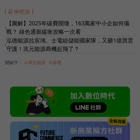
延伸閱讀
【圖解】2025年碳費開徵，163萬家中小企如何備
●
戰？ 綠色通膨緩衝攻略一次看
泓德能源拉宸鴻、士電組儲能國家隊，又砸1億買雲
●
守護！兆元能源商機起飛了？
關鍵字：
＃再生能源
＃綠電