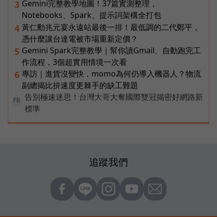
Gemini完整教學地圖！37篇實測整理，
3
Notebooks、Spark、提示詞架構全打包
黃仁勳兆元宴永遠站最後一排！最低調的二代鄭平，
4
憑什麼讓台達電被市場重新定價？
Gemini Spark完整教學｜幫你讀Gmail、自動跑完工
5
作流程，3個超實用情境一次看
專訪｜進貨沒變快，momo為何仍導入機器人？物流
6
副總揭比拚速度更棘手的缺工難題
告別極速迷思！台灣大哥大奪國際雙冠揭密好網路新
PR
標準
追蹤我們