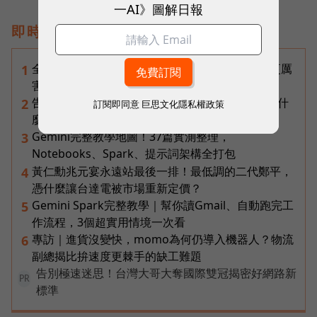
一AI》圖解日報
即時熱門文章
全台最大全聯首日業績破百萬，蔡篤昌：還會有更厲
1
害的大型店！為何把餐廳健身房都搬上樓？
告別「極速迷思」！Opensignal 國際評比揭密：什
2
訂閱即同意
巨思文化隱私權政策
麼才是 5G 時代的好網路？
Gemini完整教學地圖！37篇實測整理，
3
Notebooks、Spark、提示詞架構全打包
黃仁勳兆元宴永遠站最後一排！最低調的二代鄭平，
4
憑什麼讓台達電被市場重新定價？
Gemini Spark完整教學｜幫你讀Gmail、自動跑完工
5
作流程，3個超實用情境一次看
專訪｜進貨沒變快，momo為何仍導入機器人？物流
6
副總揭比拚速度更棘手的缺工難題
告別極速迷思！台灣大哥大奪國際雙冠揭密好網路新
PR
標準