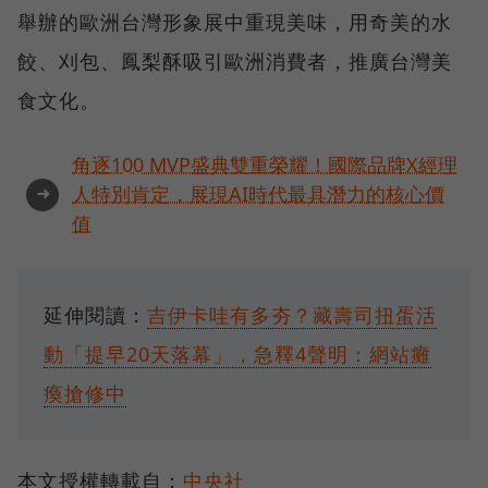
舉辦的歐洲台灣形象展中重現美味，用奇美的水
餃、刈包、鳳梨酥吸引歐洲消費者，推廣台灣美
食文化。
角逐100 MVP盛典雙重榮耀！國際品牌X經理
➜
人特別肯定，展現AI時代最具潛力的核心價
值
延伸閱讀：
吉伊卡哇有多夯？藏壽司扭蛋活
動「提早20天落幕」，急釋4聲明：網站癱
瘓搶修中
本文授權轉載自：
中央社