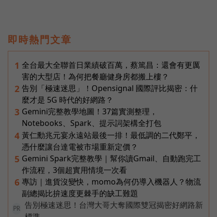
即時熱門文章
全台最大全聯首日業績破百萬，蔡篤昌：還會有更厲
1
害的大型店！為何把餐廳健身房都搬上樓？
告別「極速迷思」！Opensignal 國際評比揭密：什
2
麼才是 5G 時代的好網路？
Gemini完整教學地圖！37篇實測整理，
3
Notebooks、Spark、提示詞架構全打包
黃仁勳兆元宴永遠站最後一排！最低調的二代鄭平，
4
憑什麼讓台達電被市場重新定價？
Gemini Spark完整教學｜幫你讀Gmail、自動跑完工
5
作流程，3個超實用情境一次看
專訪｜進貨沒變快，momo為何仍導入機器人？物流
6
副總揭比拚速度更棘手的缺工難題
告別極速迷思！台灣大哥大奪國際雙冠揭密好網路新
PR
標準