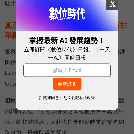
X
麼才是真正的好網路？
真正的好網路，比的是長期穩定、而非
單點測速
掌握最新 AI 發展趨勢！
立即訂閱《數位時代》日報、《一天
答案，就藏在 Opensignal 最具代表性的兩項評
一AI》圖解日報
比指標──可靠性體驗（Reliability
Experience）與品質一致性（Consistent
Quality）。
訂閱即同意
巨思文化隱私權政策
相較於傳統下載速度只反映單一時間、單一地點
的網路表現，這兩項指標更重視使用者在真實生
活中的整體體驗，因此也是最能反映電信業者網
路實力、最難取得的獎項。