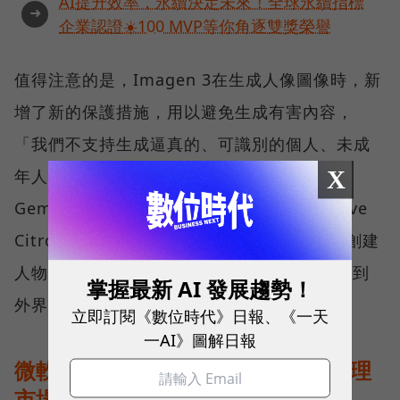
AI提升效率，永續決定未來！全球永續指標
➜
企業認證☀️100 MVP等你角逐雙獎榮譽
值得注意的是，Imagen 3在生成人像圖像時，新
增了新的保護措施，用以避免生成有害內容，
「我們不支持生成逼真的、可識別的個人、未成
X
年人的描述或過度血腥、暴力或性場景。」
Gemini Experiences 產品管理高級總監 Dave
Citron 表示。今年2月初，Google就因AI在創建
人物圖像方面出現明顯的種族歧視等jp題，受到
掌握最新 AI 發展趨勢！
外界社會強烈反彈。
立即訂閱《數位時代》日報、《一天
一AI》圖解日報
微軟、Meta都參戰！瞄準客製AI助理
市場