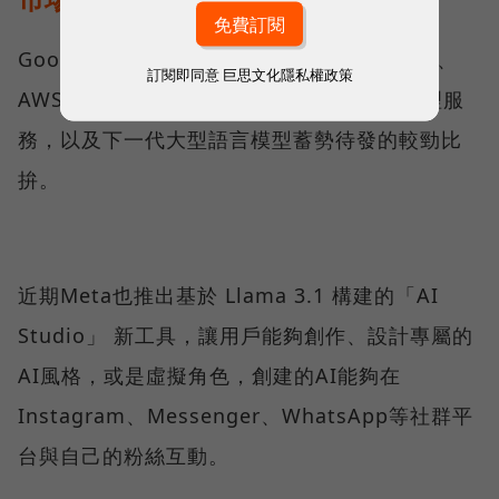
Google發布Gems的時機，恰巧微軟、Meta、
訂閱即同意
巨思文化隱私權政策
AWS和Anthropic等也爭相提出類似的AI助理服
務，以及下一代大型語言模型蓄勢待發的較勁比
拚。
近期Meta也推出基於 Llama 3.1 構建的「AI
Studio」 新工具，讓用戶能夠創作、設計專屬的
AI風格，或是虛擬角色，創建的AI能夠在
Instagram、Messenger、WhatsApp等社群平
台與自己的粉絲互動。