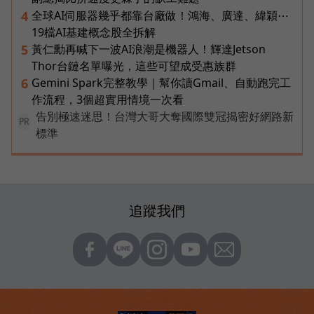
全球AI伺服器幾乎都靠台廠做！鴻海、廣達、緯穎⋯
4
19檔AI基建概念股全拆解
黃仁勳再喊下一波AI浪潮是機器人！輝達Jetson
5
Thor台鏈名單曝光，這些可望成受惠族群
Gemini Spark完整教學｜幫你讀Gmail、自動跑完工
6
作流程，3個超實用情境一次看
告別極速迷思！台灣大哥大奪國際雙冠揭密好網路新
PR
標準
追蹤我們