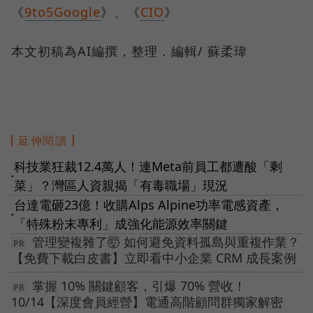
《
9to5Google
》、《
CIO
》
本文初稿為AI編撰，整理．編輯/ 蘇柔瑋
延伸閱讀
科技業狂裁12.4萬人！連Meta前員工都遭酸「剩
●
菜」？灣區人資親揭「有毒職場」現況
台達電砸23億！收購Alps Alpine功率電感資產，
●
「特殊粉末專利」成強化能源效率關鍵
管理變複雜了🤯 如何避免資料孤島與重複作業？
【免費下載白皮書】立即看中小企業 CRM 成長案例
掌握 10% 關鍵顧客，引爆 70% 營收！
10/14【深度會員經營】電通高階顧問群獨家解密