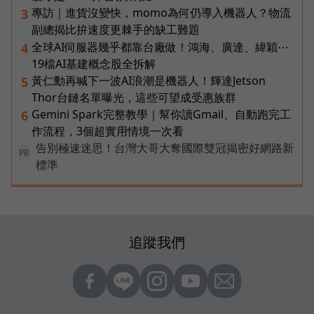
專訪｜進貨沒變快，momo為何仍導入機器人？物流
3
副總揭比拚速度更棘手的缺工難題
全球AI伺服器幾乎都靠台廠做！鴻海、廣達、緯穎⋯
4
19檔AI基建概念股全拆解
黃仁勳再喊下一波AI浪潮是機器人！輝達Jetson
5
Thor台鏈名單曝光，這些可望成受惠族群
Gemini Spark完整教學｜幫你讀Gmail、自動跑完工
6
作流程，3個超實用情境一次看
告別極速迷思！台灣大哥大奪國際雙冠揭密好網路新
PR
標準
追蹤我們