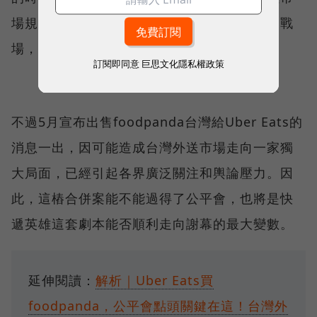
場規模更大，也已經具備更好獲利能力的韓國戰
場，更符合快遞英雄的長遠利益。
訂閱即同意
巨思文化隱私權政策
不過5月宣布出售foodpanda台灣給Uber Eats的
消息一出，因可能造成台灣外送市場走向一家獨
大局面，已經引起各界廣泛關注和輿論壓力。因
此，這樁合併案能不能過得了公平會，也將是快
遞英雄這套劇本能否順利走向謝幕的最大變數。
延伸閱讀：
解析｜Uber Eats買
foodpanda，公平會點頭關鍵在這！台灣外