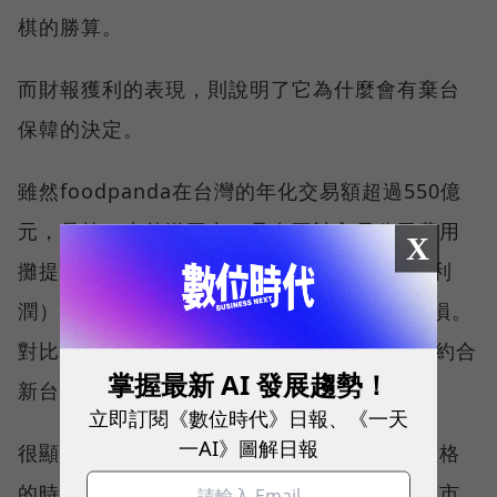
棋的勝算。
而財報獲利的表現，則說明了它為什麼會有棄台
保韓的決定。
雖然foodpanda在台灣的年化交易額超過550億
元，是第一大外送平台，且在不計入母公司費用
X
攤提的情況下，EBITDA（稅息折舊及攤銷前利
潤）已經轉正，但總結去年度仍有約2億元淨損。
對比之下，Baemin去年度交出3.27億歐元（約合
掌握最新 AI 發展趨勢！
新台幣116億元）的淨利表現。
立即訂閱《數位時代》日報、《一天
一AI》圖解日報
很顯然，與其繼續在台灣苦戰，趁能賣個好價格
的時候，換取一大筆現金，用以加大火力穩住市