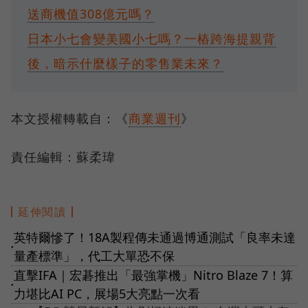
送商機值308億元嗎？
日本小七會變美國小七嗎？一樁跨海提親背
後，暗示什麼樣子的零售業未來？
本文授權轉載自：《
商業週刊
》
責任編輯：蘇柔瑋
延伸閱讀
英特爾慘了！18A製程傳未通過博通測試「良率未達
●
量產標準」，代工大單恐不保
直擊IFA｜宏碁推出「最強掌機」Nitro Blaze 7！算
●
力堪比AI PC，展場5大亮點一次看