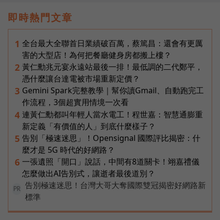
即時熱門文章
全台最大全聯首日業績破百萬，蔡篤昌：還會有更厲
1
害的大型店！為何把餐廳健身房都搬上樓？
黃仁勳兆元宴永遠站最後一排！最低調的二代鄭平，
2
憑什麼讓台達電被市場重新定價？
Gemini Spark完整教學｜幫你讀Gmail、自動跑完工
3
作流程，3個超實用情境一次看
連黃仁勳都叫年輕人當水電工！程世嘉：智慧通膨重
4
新定義「有價值的人」到底什麼樣子？
告別「極速迷思」！Opensignal 國際評比揭密：什
5
麼才是 5G 時代的好網路？
一張遺照「開口」說話，中間有8道關卡！翊嘉禮儀
6
怎麼做出AI告別式，讓逝者最後道別？
告別極速迷思！台灣大哥大奪國際雙冠揭密好網路新
PR
標準