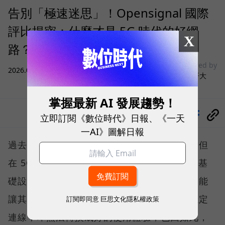
告別「極速迷思」！Opensignal 國際
評比揭密：什麼才是 5G 時代的好網
X
路？
sponsored by
2026.08.03
|
3C生活
台灣大哥大
掌握最新 AI 發展趨勢！
分享
立即訂閱《數位時代》日報、《一天
一AI》圖解日報
過去，下載速度是評價電信服務的重要指標，但
在 5G 成為工作、娛樂、生活不可或缺的數位基
礎設施後，消費者發現，再快的網速，如果不能
讓其在人潮聚集、高速移動或室內空間維持穩定
訂閱即同意
巨思文化隱私權政策
連線，即無法轉換成好的使用體驗，也因如此，