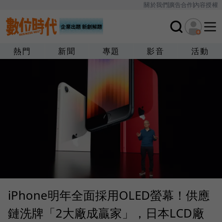
關於我們
廣告合作
內容授權
熱門
新聞
專題
影音
活動
iPhone明年全面採用OLED螢幕！供應
鏈洗牌「2大廠成贏家」，日本LCD廠