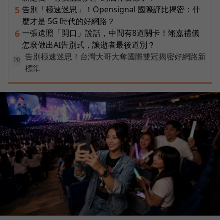
告別「極速迷思」！Opensignal 國際評比揭密：什
5
麼才是 5G 時代的好網路？
一張遺照「開口」說話，中間有8道關卡！翊嘉禮儀
6
怎麼做出AI告別式，讓逝者最後道別？
告別極速迷思！台灣大哥大奪國際雙冠揭密好網路新
PR
標準