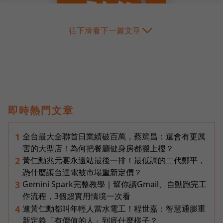
往下滑看下一篇文章
即時熱門文章
全台最大全聯首日業績破百萬，蔡篤昌：還會有更厲
1
害的大型店！為何把餐廳健身房都搬上樓？
黃仁勳兆元宴永遠站最後一排！最低調的二代鄭平，
2
憑什麼讓台達電被市場重新定價？
Gemini Spark完整教學｜幫你讀Gmail、自動跑完工
3
作流程，3個超實用情境一次看
連黃仁勳都叫年輕人當水電工！程世嘉：智慧通膨重
4
新定義「有價值的人」到底什麼樣子？