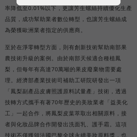
率降低至0.01%以下，更讓芳生螺絲持續優化生產
品質，成功幫助業者數位轉型，也讓芳生螺絲成
為榮獲歐洲業者指定的供應商。
至於在淨零轉型方面，則有創新技術幫助南部果
農技術升級的案例。由於南部天候適合種植鳳
梨，但每年有高達70萬噸的果皮廢棄物需要處
理。經濟部產業技術司補助工研院研發出一項
「鳳梨副產品皮膚照護原料試量產」技術，透過
技轉方式攜手有著70年歷史的美妝業者「益美化
工」一起合作，將鳳梨皮葉萃取出相關原料，接
者與化妝品牌合作開發出洗面乳、護手霜。這項
技術不僅獲頒法國巴黎全球永續美妝原料獎，也