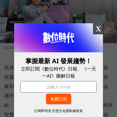
X
5G AIOT大躍進扣件解決方案
圖／ 經濟部產業技術司
掌握最新 AI 發展趨勢！
高雄是我國扣件產業的中心，看準當地為臺灣規
立即訂閱《數位時代》日報、《一天
一AI》圖解日報
模最大的螺絲及螺帽生產聚落，擁有大量的製造
廠和相關供應鏈企業，經濟部產業技術司補助金
屬中心協助在地的內六角螺絲製造商「芳生螺
絲」導入「5G AIoT大躍進扣件解決方案」。利用
訂閱即同意
巨思文化隱私權政策
智慧科技檢測生產模具的運作狀態，讓模具耗損