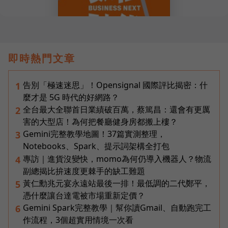
即時熱門文章
告別「極速迷思」！Opensignal 國際評比揭密：什
1
麼才是 5G 時代的好網路？
全台最大全聯首日業績破百萬，蔡篤昌：還會有更厲
2
害的大型店！為何把餐廳健身房都搬上樓？
Gemini完整教學地圖！37篇實測整理，
3
Notebooks、Spark、提示詞架構全打包
專訪｜進貨沒變快，momo為何仍導入機器人？物流
4
副總揭比拚速度更棘手的缺工難題
黃仁勳兆元宴永遠站最後一排！最低調的二代鄭平，
5
憑什麼讓台達電被市場重新定價？
Gemini Spark完整教學｜幫你讀Gmail、自動跑完工
6
作流程，3個超實用情境一次看