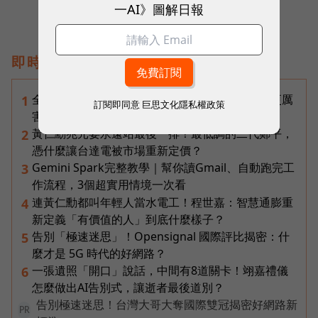
一AI》圖解日報
即時熱門文章
全台最大全聯首日業績破百萬，蔡篤昌：還會有更厲
1
訂閱即同意
巨思文化隱私權政策
害的大型店！為何把餐廳健身房都搬上樓？
黃仁勳兆元宴永遠站最後一排！最低調的二代鄭平，
2
憑什麼讓台達電被市場重新定價？
Gemini Spark完整教學｜幫你讀Gmail、自動跑完工
3
作流程，3個超實用情境一次看
連黃仁勳都叫年輕人當水電工！程世嘉：智慧通膨重
4
新定義「有價值的人」到底什麼樣子？
告別「極速迷思」！Opensignal 國際評比揭密：什
5
麼才是 5G 時代的好網路？
一張遺照「開口」說話，中間有8道關卡！翊嘉禮儀
6
怎麼做出AI告別式，讓逝者最後道別？
告別極速迷思！台灣大哥大奪國際雙冠揭密好網路新
PR