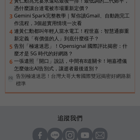
黃仁勳兆元宴永遠站最後一排！最低調的二代鄭平，
2
憑什麼讓台達電被市場重新定價？
Gemini Spark完整教學｜幫你讀Gmail、自動跑完工
3
作流程，3個超實用情境一次看
連黃仁勳都叫年輕人當水電工！程世嘉：智慧通膨重
4
新定義「有價值的人」到底什麼樣子？
告別「極速迷思」！Opensignal 國際評比揭密：什
5
麼才是 5G 時代的好網路？
一張遺照「開口」說話，中間有8道關卡！翊嘉禮儀
6
怎麼做出AI告別式，讓逝者最後道別？
告別極速迷思！台灣大哥大奪國際雙冠揭密好網路新
PR
標準
追蹤我們