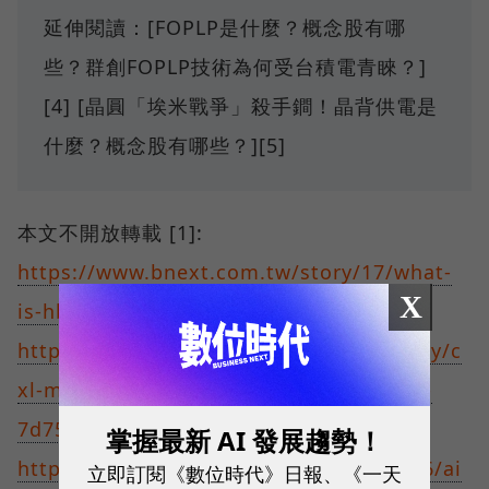
延伸閱讀：[FOPLP是什麼？概念股有哪
些？群創FOPLP技術為何受台積電青睞？]
[4] [晶圓「埃米戰爭」殺手鐧！晶背供電是
什麼？概念股有哪些？][5]
本文不開放轉載 [1]:
https://www.bnext.com.tw/story/17/what-
X
is-hbm
[2]:
https://tw.micron.com/products/memory/c
xl-memory#accordion-c85a4270e7-item-
7d759fe6e6
[3]:
掌握最新 AI 發展趨勢！
https://www.bnext.com.tw/article/79456/ai
立即訂閱《數位時代》日報、《一天