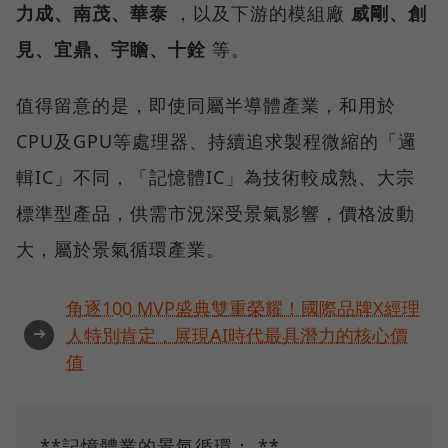
力成、南茂、華泰
，以及下游的模組廠
威剛、創
見、宜鼎、宇瞻、十銓
等。
值得留意的是，即使同屬半導體產業，和用於
CPU及GPU等處理器、持續追求製程微縮的「邏
輯IC」不同，「記憶體IC」為技術較成熟、大宗
標準型產品，供需市況深受景氣影響，價格波動
大，屬於景氣循環產業。
角逐100 MVP盛典雙重榮耀！國際品牌X經理
➜
人特別肯定，展現AI時代最具潛力的核心價
值
**記憶體業的景氣循環： **