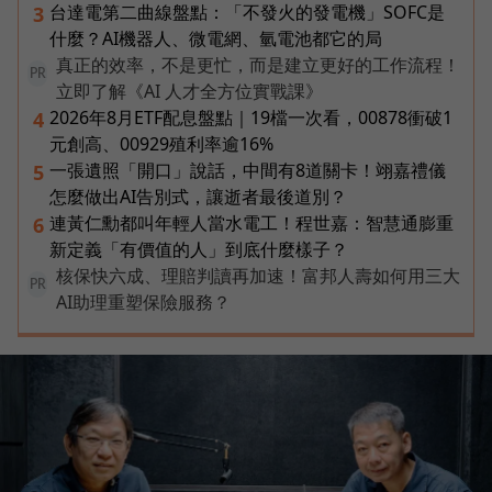
台達電第二曲線盤點：「不發火的發電機」SOFC是
3
什麼？AI機器人、微電網、氫電池都它的局
真正的效率，不是更忙，而是建立更好的工作流程！
PR
立即了解《AI 人才全方位實戰課》
2026年8月ETF配息盤點｜19檔一次看，00878衝破1
4
元創高、00929殖利率逾16%
一張遺照「開口」說話，中間有8道關卡！翊嘉禮儀
5
怎麼做出AI告別式，讓逝者最後道別？
連黃仁勳都叫年輕人當水電工！程世嘉：智慧通膨重
6
新定義「有價值的人」到底什麼樣子？
核保快六成、理賠判讀再加速！富邦人壽如何用三大
PR
AI助理重塑保險服務？