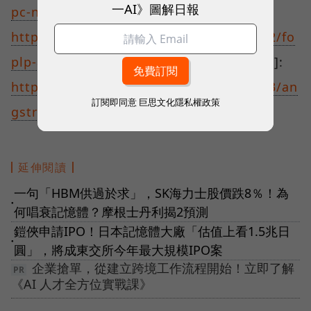
一AI》圖解日報
pc-npu-explanation
[4]:
https://www.bnext.com.tw/article/79562/fo
plp-advanced-packaging-explaination
[5]:
https://www.bnext.com.tw/article/79693/an
訂閱即同意
巨思文化隱私權政策
gstrom-bspdn-explain
延伸閱讀
一句「HBM供過於求」，SK海力士股價跌8％！為
●
何唱衰記憶體？摩根士丹利揭2預測
鎧俠申請IPO！日本記憶體大廠「估值上看1.5兆日
●
圓」，將成東交所今年最大規模IPO案
企業搶單，從建立跨境工作流程開始！立即了解
《AI 人才全方位實戰課》