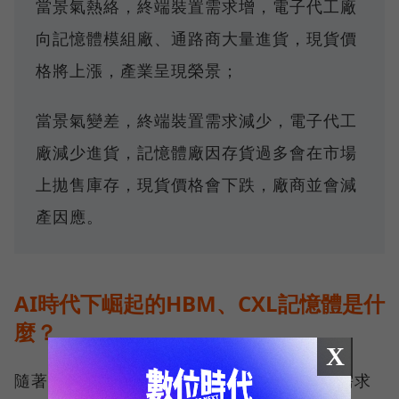
當景氣熱絡，終端裝置需求增，電子代工廠
向記憶體模組廠、通路商大量進貨，現貨價
格將上漲，產業呈現榮景；
當景氣變差，終端裝置需求減少，電子代工
廠減少進貨，記憶體廠因存貨過多會在市場
上拋售庫存，現貨價格會下跌，廠商並會減
產因應。
AI時代下崛起的HBM、CXL記憶體是什
麼？
X
隨著生成式AI興起，AI高速運算大量資料的需求