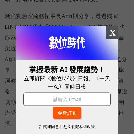
漸強實驗室商務拓展長Ann則分享，透過獨家
LINE CRM系統「MAAC」Open API的應用，也
X
能為品牌實現線下、線上數據無縫轉換，掌握全
渠道的數據。而洞悉數據，就能創造有感體驗。
Agility快點行銷共同創辦人暨執行長Steven也分
掌握最新 AI 發展趨勢！
享，為品牌建立全面的數據庫，並充分利用數據
立即訂閱《數位時代》日報、《一天
洞察，就能為不同受眾群體制定差異化的營銷策
一AI》圖解日報
略，如The North Face針對越野跑受眾，品牌強
調動態運動場景和運動機能特性；而對於城市潮
流受眾，則更注重氛圍和城市流行穿搭的內容推
播。
訂閱即同意
巨思文化隱私權政策