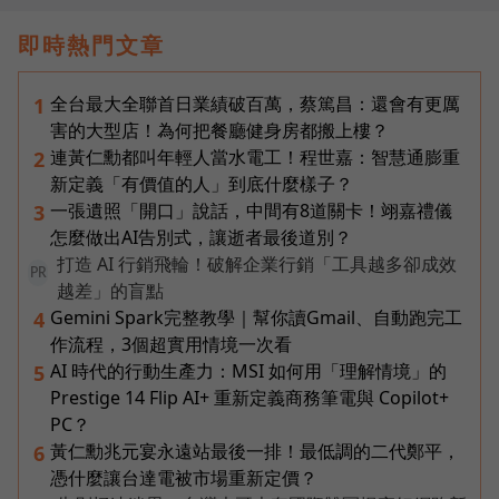
即時熱門文章
全台最大全聯首日業績破百萬，蔡篤昌：還會有更厲
1
害的大型店！為何把餐廳健身房都搬上樓？
連黃仁勳都叫年輕人當水電工！程世嘉：智慧通膨重
2
新定義「有價值的人」到底什麼樣子？
一張遺照「開口」說話，中間有8道關卡！翊嘉禮儀
3
怎麼做出AI告別式，讓逝者最後道別？
打造 AI 行銷飛輪！破解企業行銷「工具越多卻成效
PR
越差」的盲點
Gemini Spark完整教學｜幫你讀Gmail、自動跑完工
4
作流程，3個超實用情境一次看
AI 時代的行動生產力：MSI 如何用「理解情境」的
5
Prestige 14 Flip AI+ 重新定義商務筆電與 Copilot+
PC？
黃仁勳兆元宴永遠站最後一排！最低調的二代鄭平，
6
憑什麼讓台達電被市場重新定價？