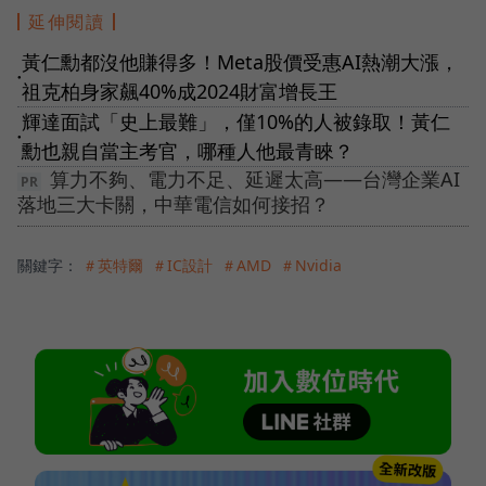
延伸閱讀
黃仁勳都沒他賺得多！Meta股價受惠AI熱潮大漲，
●
祖克柏身家飆40%成2024財富增長王
輝達面試「史上最難」，僅10%的人被錄取！黃仁
●
勳也親自當主考官，哪種人他最青睞？
算力不夠、電力不足、延遲太高——台灣企業AI
落地三大卡關，中華電信如何接招？
關鍵字：
＃英特爾
＃IC設計
＃AMD
＃Nvidia