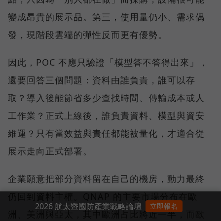
變成昂貴的展示品。第三，使用量仍小、需求偶
發，現階段雲端的彈性反而更有優勢。
因此，POC 不應只驗證「模型答不答得出來」，
還要回答三個問題：資料由誰負責，誰可以存
取？導入後能節省多少查找時間、傳輸成本或人
工作業？正式上線後，誰負責資料、模型與資安
維運？只有當效益與責任都能被量化，才適合從
展示走向正式部署。
企業願意把部分資料留在自己的機房，動力最終
仍回到資料主權。QNAP 的主要市場分布在歐
2026 航太暨國防產業戰略論壇
立即報名
洲、美洲與亞太，其中歐洲占比將近一半，而歐