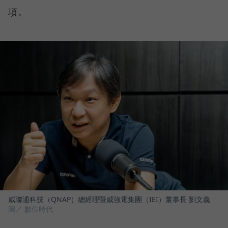
項。
威聯通科技（QNAP）總經理暨威強電集團（IEI）董事長 劉文義
圖／ 數位時代