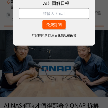
0到18歲成長津貼來了！可領多少？2027上路規劃、
6
一AI》圖解日報
最新進度一次看
【專訪】工具再多不如飛輪有效！數聚集團首創「聲
PR
量、流量、存量」解鎖 AI 成長引擎
訂閱即同意
巨思文化隱私權政策
AI NAS 何時才值得部署？QNAP 拆解