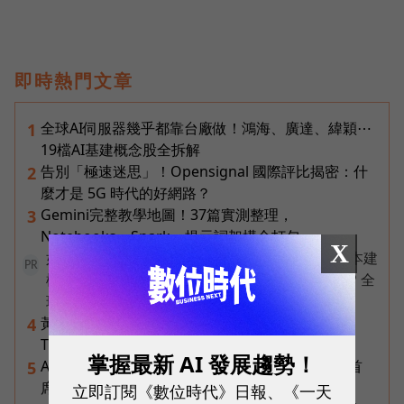
即時熱門文章
全球AI伺服器幾乎都靠台廠做！鴻海、廣達、緯穎⋯
1
19檔AI基建概念股全拆解
告別「極速迷思」！Opensignal 國際評比揭密：什
2
麼才是 5G 時代的好網路？
Gemini完整教學地圖！37篇實測整理，
3
Notebooks、Spark、提示詞架構全打包
X
如何打造營運不中斷的資料平台？教你以最適成本建
PR
構 AI Ready 資料平台 ✨ 搶先預約 09/18《QNAP 全
球巡迴論壇台北首場》
黃仁勳再喊下一波AI浪潮是機器人！輝達Jetson
4
Thor台鏈名單曝光，這些可望成受惠族群
掌握最新 AI 發展趨勢！
AI已經做得到20%的題目，反而不要碰！Google首
5
席科學家給創業者的「1%法則」
立即訂閱《數位時代》日報、《一天