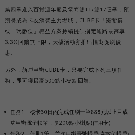
第四季進入百貨週年慶及電商雙11/雙12旺季，預
期將成為卡友消費主力場域，CUBE卡「樂饗購」
或「玩數位」權益方案持續提供指定通路最高享
3.3%回饋無上限，大檔活動亦推出檔期促刷優
惠。
另外，新戶申辦CUBE卡，只要完成下列三項任
務，即可獲最高500點小樹點回饋。
任務1：核卡30日內完成任刷一筆888元以上且成
功申辦電子帳單，享200點小樹點(信用卡)
任務2：任刷1筆，首次申辦臺幣帳戶(含數位帳戶)