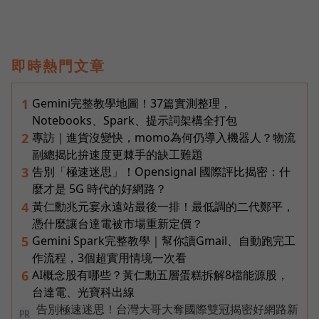
即時熱門文章
Gemini完整教學地圖！37篇實測整理，
1
Notebooks、Spark、提示詞架構全打包
專訪｜進貨沒變快，momo為何仍導入機器人？物流
2
副總揭比拚速度更棘手的缺工難題
告別「極速迷思」！Opensignal 國際評比揭密：什
3
麼才是 5G 時代的好網路？
黃仁勳兆元宴永遠站最後一排！最低調的二代鄭平，
4
憑什麼讓台達電被市場重新定價？
Gemini Spark完整教學｜幫你讀Gmail、自動跑完工
5
作流程，3個超實用情境一次看
AI概念股有哪些？黃仁勳五層蛋糕拆解8檔能源股，
6
台達電、光寶科出線
告別極速迷思！台灣大哥大奪國際雙冠揭密好網路新
PR