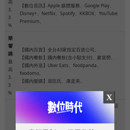
高
【數位音訊】Apple 媒體服務、Google Play、
3.
Disney+、Netflix、Spotify、KKBOX、YouTube
3
Premium。
%
樂
饗
【國內百貨】全台43家指定百貨公司。
購
【國內餐飲】國內餐飲(含小額支付)、麥當勞。
最
【國內外送】Uber Eats、foodpanda、
高
foodomo。
3.
【國內樂購】屈臣氏、康是美。
3
%
X
【海外消費】海外實體通路消費(含刷餐飲、飯店
到店付餐等)。
【海外交通】指定交通卡儲值(SUICA、PASMO、
ICOCA)、Uber、Grab。