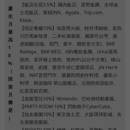
【飯店住宿3.5%】國內飯店、星野集團、全球迪
慶
士尼飯店、東橫INN、Agoda、Trip.com、
生
Klook。
月
【指定餐廳10%】海底撈火鍋、輕井澤鍋物、老四
最
川巴蜀麻辣燙、二本松涮涮屋、藏壽司台灣、臺
高
虎精釀(信義、西門、臺中、啜飲室大安)、BAR
1
Bodega、BAR MED、ABV餐飲集團、Umai屋馬
0
燒肉、老井極上燒肉、燒肉中山(台中大墩)、橋山.
%
壽喜燒、貳樓、雅室牛排仁愛圓環店、JiN Her今
（
鶴、WAT直營門市、膳馨民間創作料理、馨苑小
限
料理、興波咖啡 華山旗艦店、法朋烘焙甜點坊、
當
紅葉蛋糕官網。
月
【遊樂電玩10%】Nintendo、巴哈姆特動畫瘋。
壽
【PARTY ROOM 10%】閃動格子CyberCube。
星
【知名樂園10%】東京迪士尼、大阪環球影城、名
）
古屋樂高樂園。