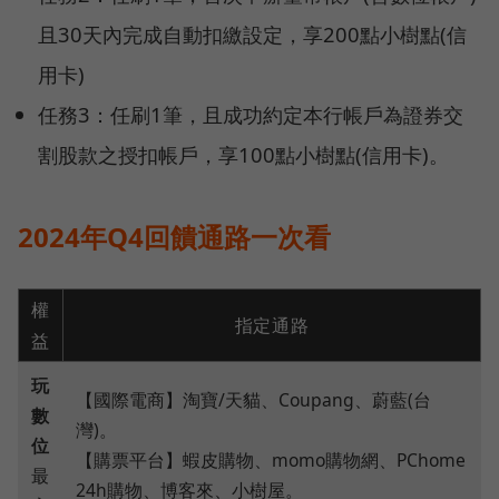
且30天內完成自動扣繳設定，享200點小樹點(信
用卡)
任務3：任刷1筆，且成功約定本行帳戶為證券交
割股款之授扣帳戶，享100點小樹點(信用卡)。
2024年Q4回饋通路一次看
權
指定通路
益
玩
【國際電商】淘寶/天貓、Coupang、蔚藍(台
數
灣)。
位
【購票平台】蝦皮購物、momo購物網、PChome
最
24h購物、博客來、小樹屋。