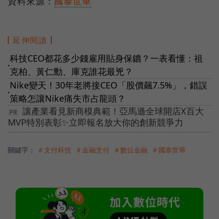
資料來源：
國泰世華
延伸閱讀
科技CEO都花多少錢雇用貼身保鑣？一表看懂：祖
●
克柏、黃仁勳、庫克誰花最兇？
Nike變天！30年老將接CEO「股價飆7.5%」，錯誤
●
策略怎讓Nike痛失市占龍頭？
讓產業看見新商模典範！亞馬遜全球開店X百大
MVP特別表彰✨立即報名放大你的創新競爭力
關鍵字：
＃支付科技
＃金融支付
＃數位金融
＃國泰世華