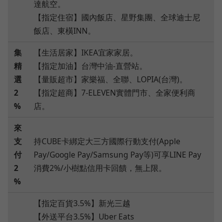
達航空。
【指定住宿】國內飯店、星野集團、全球迪士尼
飯店、東橫INN。
集
【生活居家】IKEA宜家家居。
精
【指定加油】台灣中油-直營站。
選
【量販超市】家樂福、全聯、LOPIA(台灣)。
2
【指定超商】7-ELEVEN實體門市、全家便利商
%
店。
來
支
持CUBE卡綁定大三方國際行動支付(Apple
付
Pay/Google Pay/Samsung Pay等)可享LINE Pay
2
消費2%/小樹點信用卡回饋，無上限。
%
【指定百貨3.5%】新光三越
【外送平台3.5%】Uber Eats