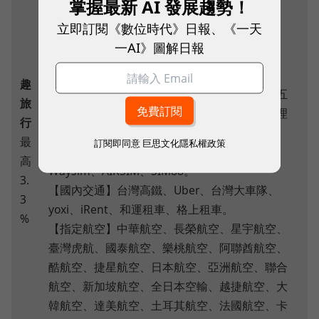
掌握最新 AI 發展趨勢！
【指定樂園】東京迪士尼、東京防利波特影城、
立即訂閱《數位時代》日報、《一天
大阪環球影城、吉卜力公園。
一AI》圖解日報
【旅遊訂房平台】Klook、KKday、Agoda、
Airbnb、Hotels.com。
趣
【國內旅行社】易遊網、雄獅、可樂、東南、五
旅
福、燦星、山富、長汎假期、鳳凰、易飛網、理
行
想旅遊、永利、三賀旅行社。
最
訂閱即同意
巨思文化隱私權政策
【WiFi租借】173WIFI、JetFi mobile、威訊
高
Waysim、AIRSIM、SIM88。
3.
【國內交通】台灣高鐵、Uber、台灣大車隊、
3
yoxi、iRent、和運租車、格上租車。
%
【指定航空】中華航空、長榮航空、星宇航空、
臺灣虎航、國泰航空、樂桃航空、阿聯酋航空、
酷航空、捷星航空、日本航空、亞洲航空、聯合
航空、新加坡航空、全日本空輸、越捷航空、大
韓航空、達美航空、土耳其航空、法國航空、卡