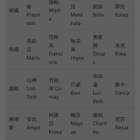
薇帕
侖
拉
妮妲
庫拉
泰國
Wiph
Prapir
Mekk
Nida
Kulap
a
oon
hala
范斯
奧麥
瑪莉
無花
高
斯
洛克
美國
亞
果
Franci
Omai
Roke
Maria
Higos
sco
s
布袋
山神
竹節
巴威
蓮
桑卡
越南
Son-
草 Co-
Bavi
Luc-
Sonca
Tinh
may
Binh
柯羅
梅莎
璨樹
柬埔
安比
尼莎
莎
Mays
Chant
寨
Ampil
Nesat
Krosa
ak
hu