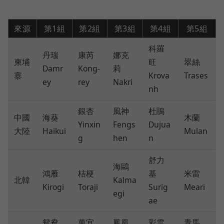
來源
第1組
第2組
第3組
第4組
第5組
科羅
丹瑞
康芮
娜克
柬埔
旺
翠絲
Damr
Kong-
莉
寨
Krova
Trases
ey
rey
Nakri
nh
銀杏
風神
杜鵑
中國
海葵
木蘭
Yinxin
Fengs
Dujua
大陸
Haikui
Mulan
g
hen
n
舒力
海鷗
鴻雁
桔梗
基
米雷
北韓
Kalma
Kirogi
Toraji
Surig
Meari
egi
ae
鴛鴦
萬宜
鳳凰
彩雲
青馬