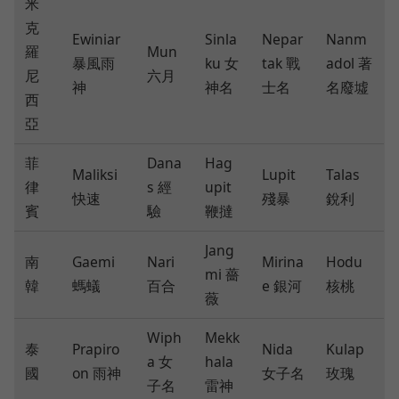
米
克
Ewiniar
Sinla
Nepar
Nanm
羅
Mun
暴風雨
ku 女
tak 戰
adol 著
尼
六月
神
神名
士名
名廢墟
西
亞
菲
Dana
Hag
Maliksi
Lupit
Talas
律
s 經
upit
快速
殘暴
銳利
賓
驗
鞭撻
Jang
南
Gaemi
Nari
Mirina
Hodu
mi 薔
韓
螞蟻
百合
e 銀河
核桃
薇
Wiph
Mekk
泰
Prapiro
Nida
Kulap
a 女
hala
國
on 雨神
女子名
玫瑰
子名
雷神