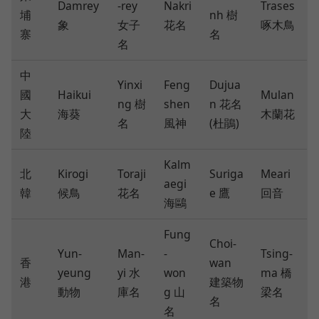
Damrey
-rey
Nakri
Trases
埔
nh 樹
象
女子
花名
啄木鳥
寨
名
名
中
Yinxi
Feng
Dujua
國
Haikui
Mulan
ng 樹
shen
n 花名
大
海葵
木蘭花
名
風神
(杜鵑)
陸
Kalm
北
Kirogi
Toraji
Suriga
Meari
aegi
韓
候鳥
花名
e 鷹
回音
海鷗
Fung
Choi-
Yun-
Man-
-
Tsing-
香
wan
yeung
yi 水
won
ma 橋
港
建築物
動物
庫名
g 山
梁名
名
名