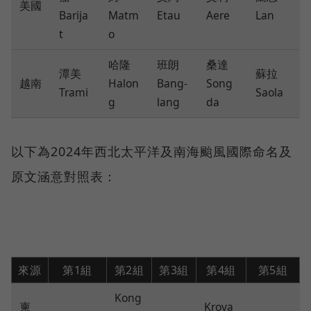
美國
Barija
Matm
Etau
Aere
Lan
t
o
哈隆
班朗
桑達
潭美
蘇拉
越南
Halon
Bang-
Song
Trami
Saola
g
lang
da
以下為2024年西北太平洋及南海颱風國際命名及
原文涵意對照表：
來源
第1組
第2組
第3組
第4組
第5組
Kong
柬
Krova