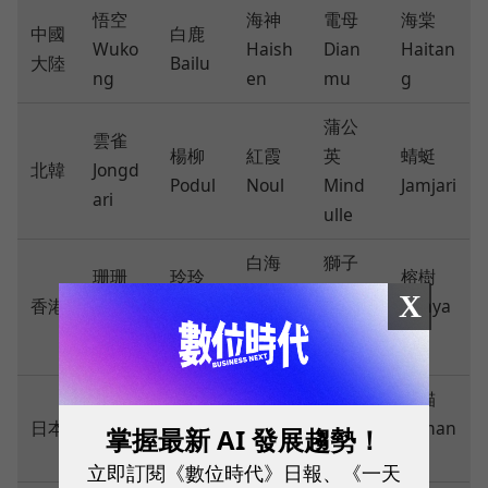
悟空
海神
電母
海棠
中國
白鹿
Wuko
Haish
Dian
Haitan
大陸
Bailu
ng
en
mu
g
蒲公
雲雀
楊柳
紅霞
英
蜻蜓
北韓
Jongd
Podul
Noul
Mind
Jamjari
ari
ulle
白海
獅子
珊珊
玲玲
榕樹
豚
山
X
香港
Shans
Lingli
Banya
Dolph
Lionro
han
ng
n
in
ck
山貓
摩羯
劍魚
鯨魚
時鐘
日本
Yaman
掌握最新 AI 發展趨勢！
Yagi
Kajiki
Kujira
Tokei
eko
立即訂閱《數位時代》日報、《一天