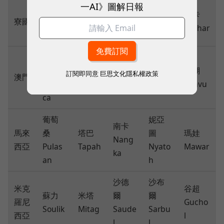
一AI》圖解日報
藍湖
昌鴻
南修
麗琵
帕卡
寮國
Nongf
Chan-
Namt
Leepi
Pakhar
a
hom
heun
貝碧
琵琶
佳
琵鷺
瑪瑙
珊瑚
訂閱即同意
巨思文化隱私權政策
澳門
Peipa
Bebin
Peilou
Malou
Sanvu
h
ca
葡萄
妮亞
南卡
馬來
桑
塔巴
圖
瑪娃
Nang
西亞
Pulas
Tapah
Nyato
Mawar
ka
an
h
沙德
沙布
米克
谷超
蘇力
米塔
爾
爾
羅尼
Gucho
Soulik
Mitag
Saude
Sarbu
西亞
l
l
l