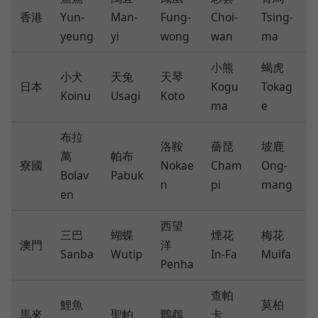
香港
Yun-
Man-
Fung-
Choi-
Tsing-
yeung
yi
wong
wan
ma
小熊
蝎虎
小犬
天兔
天琴
日本
Kogu
Tokag
Koinu
Usagi
Koto
ma
e
布拉
洛鞍
薔琵
坡鹿
萬
帕布
寮國
Nokae
Cham
Ong-
Bolav
Pabuk
n
pi
mang
en
西望
三巴
蝴蝶
煙花
梅花
澳門
洋
Sanba
Wutip
In-Fa
Muifa
Penha
查帕
鯉魚
莫柏
馬來
聖帕
鸚鵡
卡