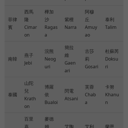
西馬
樺加
阿穆
菲律
隆
沙
紫檀
丘
泰利
賓
Cimar
Ragas
Narra
Amuy
Talim
on
a
ao
簡拉
浣熊
古莎
杜蘇芮
燕子
維
南韓
Neog
莉
Doksu
Jebi
Gaen
uri
Gosari
ri
ari
山陀
博羅
芙蓉
卡努
兒
閃電
泰國
依
Chab
Khanu
Krath
Atsani
Bualoi
a
n
on
百里
麥德
嘉
姆
艾陶
艾利
蘭恩