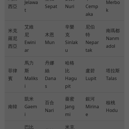
Jelawa
Merbo
西亞
Sepat
Nuri
Cemp
t
k
aka
艾維
辛樂
尼伯
米克
南瑪都
尼
木恩
克
特
羅尼
Nanm
Ewini
Mun
Sinlak
Nepar
西亞
adol
ar
u
tak
馬力
丹娜
哈格
菲律
斯
絲
比
盧碧
塔拉斯
賓
Maliks
Dana
Hagu
Lupit
Talas
i
s
pit
凱米
薔蜜
銀河
百合
核桃
南韓
Gaem
Jang
Mirina
Nari
Hodu
i
mi
e
巴比
米克