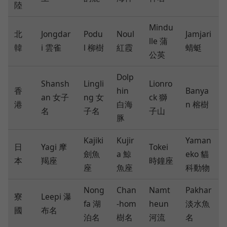
陸
Mindu
北
Jongdar
Podu
Noul
Jamjari
lle 蒲
韓
i 雲雀
l 柳樹
紅霞
蜻蜓
公英
Dolp
Shansh
Lingli
Lionro
香
hin
Banya
an 女子
ng 女
ck 獅
港
白海
n 榕樹
名
子名
子山
豚
Kajiki
Kujir
Yaman
日
Yagi 摩
Tokei
劍魚
a 鯨
eko 貓
本
羯座
時鐘座
座
魚座
科動物
Nong
Chan
Namt
Pakhar
寮
Leepi 瀑
fa 湖
-hom
heun
淡水魚
國
布名
泊名
樹名
河流
名