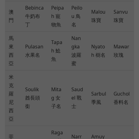
Bebinca
Peipa
Peilo
澳
Malou
Sanvu
牛奶布
h 寵
u 鳥
門
珠寶
珠寶
丁
物魚
名
馬
Nan
Tapa
來
Pulasan
gka
Nyato
Mawar
h 鯰
西
水果名
波羅
h 樹名
玫瑰
魚
亞
蜜
米
克
Soulik
Mita
Saud
羅
Sarbul
Guchol
酋長頭
g 女
el 戰
尼
季風
香料名
銜
子名
士
西
亞
Raga
菲
Narr
Amuy