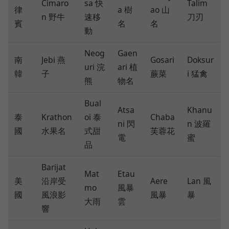
Cimaro
sa 快
Talim
律
a 樹
ao 山
n 野牛
速移
刀刃
賓
名
名
動
Neog
Gaen
南
Jebi 燕
Gosari
Doksur
uri 浣
ari 植
韓
子
蕨菜
i 猛禽
熊
物名
Bual
Atsa
Khanu
泰
Krathon
oi 泰
Chaba
ni 閃
n 波羅
國
水果名
式甜
芙蓉花
電
蜜
品
Barijat
Mat
Etau
美
沿岸受
Aere
Lan 風
mo
風暴
國
風浪影
風暴
暴
大雨
雲
響