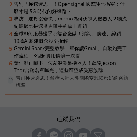
告別「極速迷思」！Opensignal 國際評比揭密：什
2
麼才是 5G 時代的好網路？
專訪｜進貨沒變快，momo為何仍導入機器人？物流
3
副總揭比拚速度更棘手的缺工難題
全球AI伺服器幾乎都靠台廠做！鴻海、廣達、緯穎⋯
4
19檔AI基建概念股全拆解
Gemini Spark完整教學｜幫你讀Gmail、自動跑完工
5
作流程，3個超實用情境一次看
黃仁勳再喊下一波AI浪潮是機器人！輝達Jetson
6
Thor台鏈名單曝光，這些可望成受惠族群
告別極速迷思！台灣大哥大奪國際雙冠揭密好網路新
PR
標準
追蹤我們