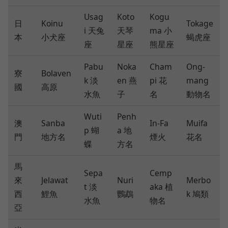
Usag
Koto
Kogu
日
Koinu
Tokage
i 天兔
天琴
ma 小
本
小犬座
蝎虎座
座
星座
熊星座
Pabu
Noka
Cham
Ong-
寮
Bolaven
k 淡
en 燕
pi 花
mang
國
高原
水魚
子
名
動物名
Wuti
Penh
澳
Sanba
In-Fa
Muifa
p 蝴
a 地
門
地方名
煙火
花名
蝶
方名
馬
Sepa
Cemp
來
Jelawat
Nuri
Merbo
t 淡
aka 植
西
鯉魚
鸚鵡
k 鳩類
水魚
物名
亞