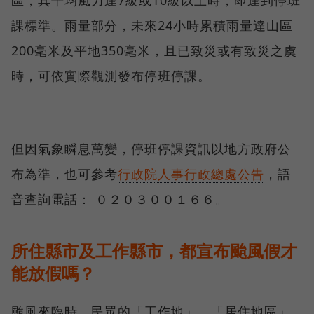
區，其平均風力達7級或10級以上時，即達到停班
課標準。雨量部分，未來24小時累積雨量達山區
200毫米及平地350毫米，且已致災或有致災之虞
時，可依實際觀測發布停班停課。
但因氣象瞬息萬變，停班停課資訊以地方政府公
布為準，也可參考
行政院人事行政總處公告
，語
音查詢電話： ０２０３００１６６。
所住縣市及工作縣市，都宣布颱風假才
能放假嗎？
颱風來臨時，民眾的「工作地」、「居住地區」