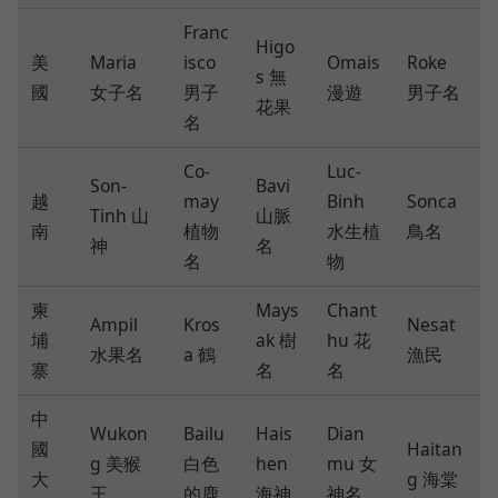
Franc
Higo
美
Maria
isco
Omais
Roke
s 無
國
女子名
男子
漫遊
男子名
花果
名
Co-
Luc-
Son-
Bavi
越
may
Binh
Sonca
Tinh 山
山脈
南
植物
水生植
鳥名
神
名
名
物
柬
Mays
Chant
Ampil
Kros
Nesat
埔
ak 樹
hu 花
水果名
a 鶴
漁民
寨
名
名
中
Wukon
Bailu
Hais
Dian
國
Haitan
g 美猴
白色
hen
mu 女
大
g 海棠
王
的鹿
海神
神名