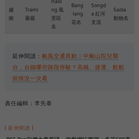
Halo
Bang
Songd
越
Trami
ng 風
Saola
-lang
a 紅河
南
薔薇
景區
動物名
花名
支流
名
延伸閱讀：
颱風交通異動｜中颱山陀兒襲
台，台鐵哪些路段停駛？高鐵、捷運、航船
班情況一次看
責任編輯：李先泰
延伸閱讀