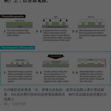
劑）上，以形成電路。
EUV微影技術透過「光」來曝光及蝕刻，進而在晶圓上產生電路圖
案，NIL奈米壓印技術則是將電路圖模具，轉印至晶圓表面塗覆的光
阻劑上
圖／ 佳能官網