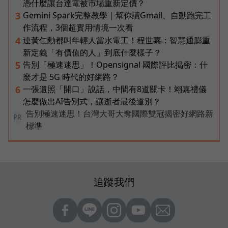
憑什麼讓台達電被市場重新定價？
Gemini Spark完整教學｜幫你讀Gmail、自動跑完工
3
作流程，3個超實用情境一次看
連黃仁勳都叫年輕人當水電工！程世嘉：智慧通膨重
4
新定義「有價值的人」到底什麼樣子？
告別「極速迷思」！Opensignal 國際評比揭密：什
5
麼才是 5G 時代的好網路？
一張遺照「開口」說話，中間有8道關卡！翊嘉禮儀
6
怎麼做出AI告別式，讓逝者最後道別？
告別極速迷思！台灣大哥大奪國際雙冠揭密好網路新
PR
標準
追蹤我們