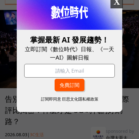
X
掌握最新 AI 發展趨勢！
立即訂閱《數位時代》日報、《一天
一AI》圖解日報
告別「極速迷思」！Opensignal 國際
訂閱即同意
巨思文化隱私權政策
評比揭密：什麼才是 5G 時代的好網
路？
sponsored by
2026.08.03
|
3C生活
台灣大哥大