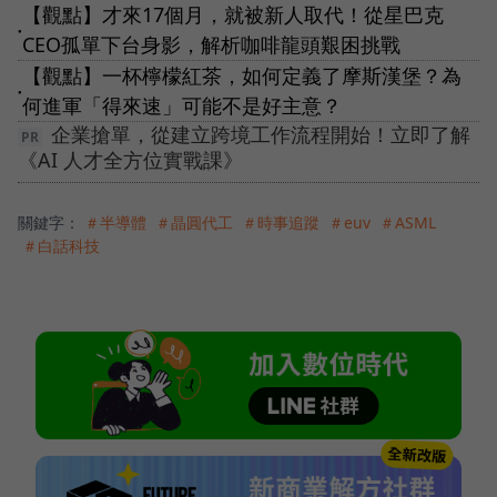
【觀點】才來17個月，就被新人取代！從星巴克
●
CEO孤單下台身影，解析咖啡龍頭艱困挑戰
【觀點】一杯檸檬紅茶，如何定義了摩斯漢堡？為
●
何進軍「得來速」可能不是好主意？
企業搶單，從建立跨境工作流程開始！立即了解
《AI 人才全方位實戰課》
關鍵字：
＃半導體
＃晶圓代工
＃時事追蹤
＃euv
＃ASML
＃白話科技