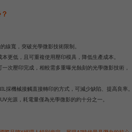
勢？
米的線寬，突破光學微影技術限制。
成本更低，且可重複使用壓印模具，降低生產成本。
可一次壓印完成，相較需多重曝光蝕刻的光學微影技術，
IL採機械接觸直接轉印的方式，可減少缺陷、提高良率
EUV光源，耗電量僅為光學微影的約十分之一。
耀！國際品牌X經理人特別肯定，展現AI時代最具潛力的核心