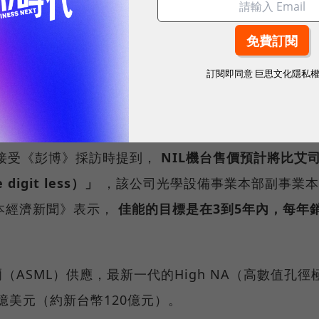
IL技術，自2023年10月開始銷售NIL設備，此次是佳能
訂閱即同意
巨思文化隱私
、數位趨勢！訂閱《數位時代》日報及社群活動訊息
年接受《彭博》採訪時提到，
NIL機台售價預計將比艾
git less）」
，該公司光學設備事業本部副事業本
本經濟新聞》表示，
佳能的目標是在3到5年內，每年
（ASML）供應，最新一代的High NA（高數值孔徑
8億美元（約新台幣120億元）。