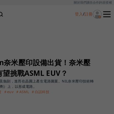
關於我們
廣告合作
內容授權
登入
/
註冊
on奈米壓印設備出貨！奈米壓
望挑戰ASML EUV？
光及蝕刻，進而在晶圓上產生電路圖案。NIL奈米壓印技術轉
劑）上，以形成電路。
蹤
＃euv
＃ASML
＃白話科技