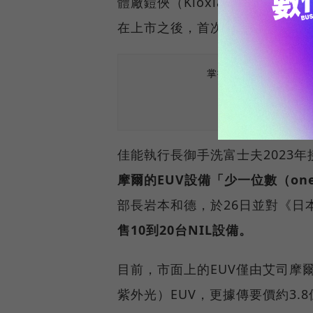
體廠鎧俠（Kioxia）一同研發N
在上市之後，首次宣佈出貨。
掌握最新AI、半導體
佳能執行長御手洗富士夫2023
摩爾的EUV設備「少一位數（one di
部長岩本和德，於26日並對《日
售10到20台NIL設備。
目前，市面上的EUV僅由艾司摩爾
紫外光）EUV，更據傳要價約3.