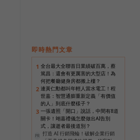
即時熱門文章
全台最大全聯首日業績破百萬，蔡
1
篤昌：還會有更厲害的大型店！為
何把餐廳健身房都搬上樓？
連黃仁勳都叫年輕人當水電工！程
2
。
世嘉：智慧通膨重新定義「有價值
的人」到底什麼樣子？
一張遺照「開口」說話，中間有8道
3
關卡！翊嘉禮儀怎麼做出AI告別
式，讓逝者最後道別？
打造 AI 行銷飛輪！破解企業行銷
PR