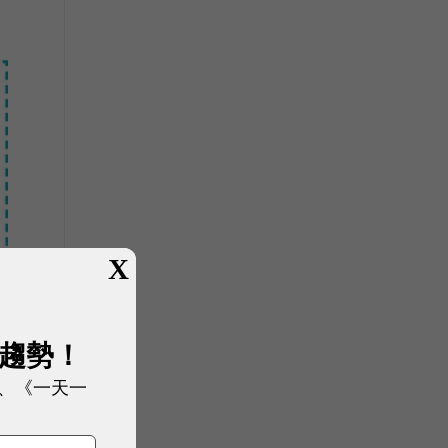
X
圓
展趨勢！
、《一天一
憶