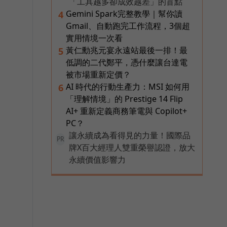
「工具越多卻成效越差」的盲點
Gemini Spark完整教學｜幫你讀
4
Gmail、自動跑完工作流程，3個超
實用情境一次看
黃仁勳兆元宴永遠站最後一排！最
5
低調的二代鄭平，憑什麼讓台達電
被市場重新定價？
AI 時代的行動生產力：MSI 如何用
6
「理解情境」的 Prestige 14 Flip
AI+ 重新定義商務筆電與 Copilot+
PC？
讓永續成為看得見的力量！國際品
PR
牌X百大經理人雙重榮譽認證，放大
永續價值影響力