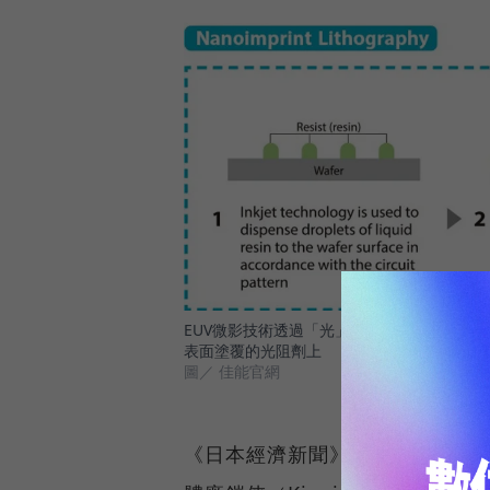
EUV微影技術透過「光」來曝光及蝕刻，進
表面塗覆的光阻劑上
圖／ 佳能官網
《日本經濟新聞》報導提到，佳能