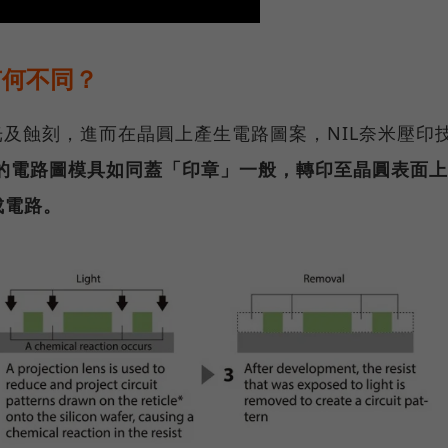
有何不同？
光及蝕刻，進而在晶圓上產生電路圖案，NIL奈米壓印
的電路圖模具如同蓋「印章」一般，轉印至晶圓表面上
成電路。