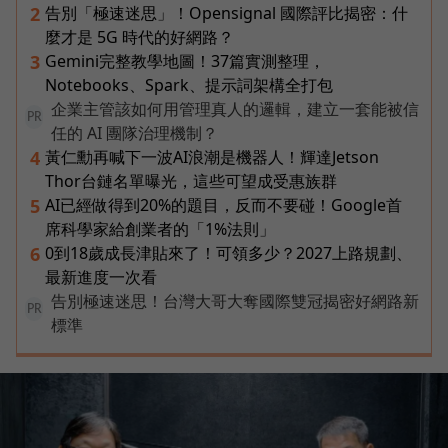
告別「極速迷思」！Opensignal 國際評比揭密：什
2
麼才是 5G 時代的好網路？
Gemini完整教學地圖！37篇實測整理，
3
Notebooks、Spark、提示詞架構全打包
企業主管該如何用管理真人的邏輯，建立一套能被信
PR
任的 AI 團隊治理機制？
黃仁勳再喊下一波AI浪潮是機器人！輝達Jetson
4
Thor台鏈名單曝光，這些可望成受惠族群
AI已經做得到20%的題目，反而不要碰！Google首
5
席科學家給創業者的「1%法則」
0到18歲成長津貼來了！可領多少？2027上路規劃、
6
最新進度一次看
告別極速迷思！台灣大哥大奪國際雙冠揭密好網路新
PR
標準