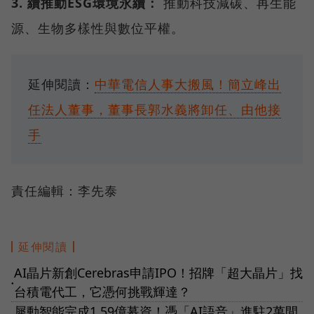
3. 續推動ESG環境永續：
推動科技減碳、再生能
源、生物多樣性與數位平權。
延伸閱讀：
中華電信人事大搬風！簡立峰出
任法人董事，董事長郭水義將卸任、由他接
手
責任編輯：李先泰
延伸閱讀
AI晶片新創Cerebras申請IPO！招牌「超大晶片」找
●
台積電代工，它憑何挑戰輝達？
犀動智能完成1.59億募資！憑「AI語音」進駐2萬間