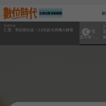
新
專題列表
1
2
3
仁寶、華碩都在搶！3.6兆銀光商機大解密
影片｜超高齡商機上
仁寶、華碩、中華電
看3.6兆！搶攻壯世代
卡位高齡照護商機！
荷包，食衣住行育樂
一圖掌握5台廠智慧醫
「鍍銀」升級
療布局