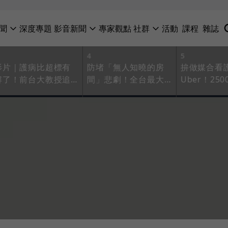
聞
深度專題
影音新聞
專家觀點
社群
活動
課程
雜誌
4
5
影片｜護病比超標有
防堵「無人知曉的房
拚做媒合看
解了！前台大教授追
間」悲劇！全台最大
Uber！25
夢創業，特訓AI小幫
長照社群不讓照顧者
使」在線救
手讓醫護專心幹大事
落單，還讓企業買單
高齡者一起