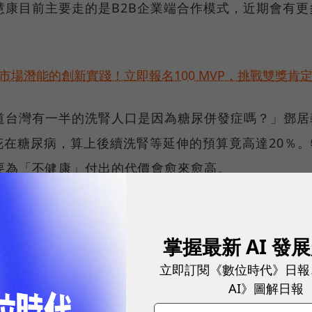
慧康目前主要走的是B2B企業端合作模式，近期會有更
市場潛能的創新實踐！立即報名100 MVP，挑戰雙獎肯
道台灣有一半的洗腎人口是因為糖尿併發症嗎？」鄧居
％花在糖尿病，算上後續洗腎等延伸的預算竟高達20％。
要為「不健康」付出的代價會愈來愈高。
源頭的「飲食環境」就應開始變革。台灣以小吃聞名，
「指標」的飲食，其實也和不健康畫上等號，「人民真
掌握最新 AI 發
康」。
立即訂閱《數位時代》日報
AI》圖解日報