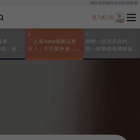
關於我們
廣告合作
內容授權
登入
/
註冊
6
7
護界
「人有data就能活更
輕輕一跌恐丟命判
00名「家天
久！」不只幫外婆，
賠⋯前華碩老將研發
急，喊話
也幫200萬糖尿病友打
「超感應」智慧床墊
投身居服
造的續命App
攻占美國