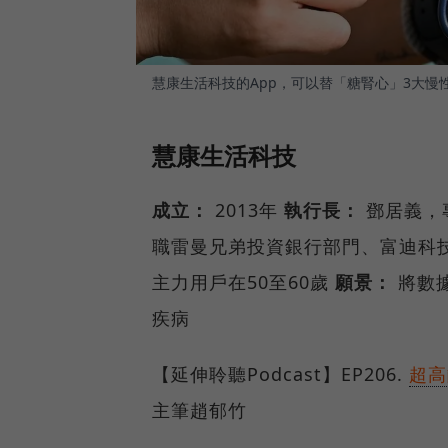
慧康生活科技的App，可以替「糖腎心」3大慢
慧康生活科技
成立：
2013年
執行長：
鄧居義，
職雷曼兄弟投資銀行部門、富迪科
主力用戶在50至60歲
願景：
將數
疾病
【延伸聆聽Podcast】EP206.
超高
主筆趙郁竹