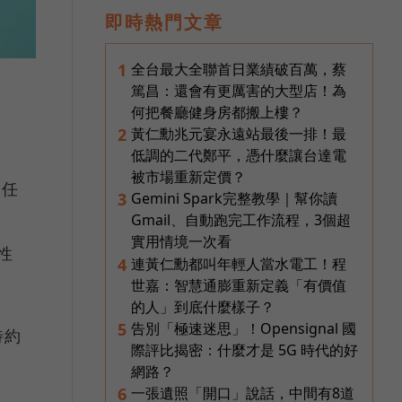
即時熱門文章
全台最大全聯首日業績破百萬，蔡
1
篤昌：還會有更厲害的大型店！為
何把餐廳健身房都搬上樓？
黃仁勳兆元宴永遠站最後一排！最
2
低調的二代鄭平，憑什麼讓台達電
被市場重新定價？
曾任
Gemini Spark完整教學｜幫你讀
3
，
Gmail、自動跑完工作流程，3個超
實用情境一次看
性
連黃仁勳都叫年輕人當水電工！程
4
世嘉：智慧通膨重新定義「有價值
的人」到底什麼樣子？
告別「極速迷思」！Opensignal 國
5
特約
際評比揭密：什麼才是 5G 時代的好
網路？
一張遺照「開口」說話，中間有8道
6