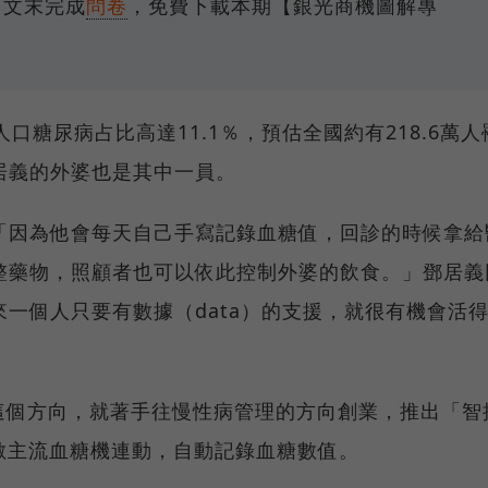
。文末完成
問卷
，免費下載本期【銀光商機圖解專
口糖尿病占比高達11.1％，預估全國約有218.6萬人
居義的外婆也是其中一員。
「因為他會每天自己手寫記錄血糖值，回診的時候拿給
整藥物，照顧者也可以依此控制外婆的飲食。」鄧居義
一個人只要有數據（data）的支援，就很有機會活
到這個方向，就著手往慢性病管理的方向創業，推出「智
數主流血糖機連動，自動記錄血糖數值。