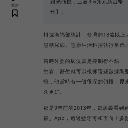
銀光商機，上看3.6兆元新台幣
收藏
刊】。
根據衛福部統計，台灣的18歲以上人
患糖尿病。慧康生活科技執行長鄧
當時外婆的病況算是控制得不錯，
生看，醫生就可以根據這些數據調
憶，他當時有一個很深的領悟：原來
久更好。
那是9年前的2013年，鄧居義看
糖」App，透過藍牙可和市面上多