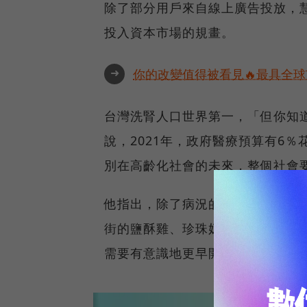
除了部分用戶來自線上廣告投放，
投入資本市場的規畫。
➜
你的改變值得被看見🔥最具全球
台灣洗腎人口世界第一，「但你知
說，2021年，政府醫療預算有6
別在高齡化社會的未來，整個社會
他指出，除了病況的照護追蹤，從
街的鹽酥雞、珍珠奶茶，這些看似
需要有意識地更早開始關注自身健