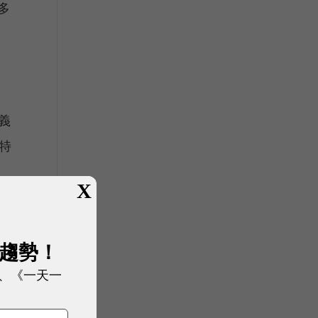
多
定
義
特
X
滿
的
展趨勢！
、《一天一