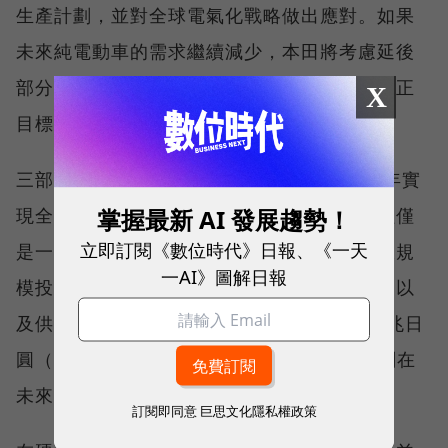
生產計劃，並對全球電氣化戰略做出應對。如果
未來純電動車的需求繼續減少，本田將考慮延後
部分電池生產線的設置，並根據市場變化來修正
X
目標。
三部敏宏強調，本田的長期目標仍是到2040年實
現全部車型電氣化，並且短期內的銷量低迷僅僅
掌握最新 AI 發展趨勢！
立即訂閱《數位時代》日報、《一天
是一個「暫時的逆風」。他指出，本田正在大規
一AI》圖解日報
模投資電動車技術，包括軟體和硬體的研發，以
及供應鏈的建立，承諾在2031財年前投資10兆日
圓（約67.7億美元）用於電動車發展，並計劃在
未來幾年內推出新的高端電動車型。
訂閱即同意
巨思文化隱私權政策