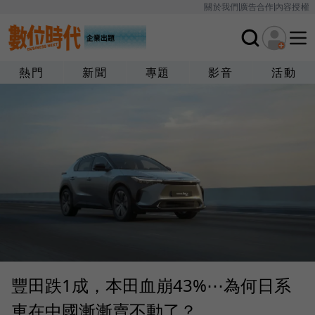
關於我們
廣告合作
內容授權
熱門
新聞
專題
影音
活動
豐田跌1成，本田血崩43%⋯為何日系
車在中國漸漸賣不動了？