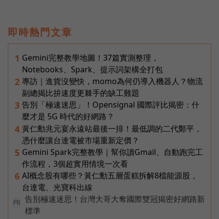
即時熱門文章
Gemini完整教學地圖！37篇實測整理，
1
Notebooks、Spark、提示詞架構全打包
專訪｜進貨沒變快，momo為何仍導入機器人？物流
2
副總揭比拚速度更棘手的缺工難題
告別「極速迷思」！Opensignal 國際評比揭密：什
3
麼才是 5G 時代的好網路？
黃仁勳兆元宴永遠站最後一排！最低調的二代鄭平，
4
憑什麼讓台達電被市場重新定價？
Gemini Spark完整教學｜幫你讀Gmail、自動跑完工
5
作流程，3個超實用情境一次看
AI概念股有哪些？黃仁勳五層蛋糕拆解8檔能源股，
6
台達電、光寶科出線
告別極速迷思！台灣大哥大奪國際雙冠揭密好網路新
PR
標準