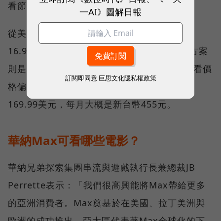
看節目(有所限制)
一AI》圖解日報
從美國狀況來看，Max的標準方案費用為每月
16.99美元（約為新台幣546元），最便宜的方案
則是9.99美元（約為新台幣321元）。單月來看價
訂閱即同意
巨思文化隱私權政策
格偏高，但如果以年約來看，標準方案一年為
169.99美元，每月大概是新台幣455元。
華納Max可看哪些電影？
華納兄弟探索集團串流與遊戲執行長兼總裁JB
Perrette表示：「我們很高興能將Max帶給更多
的亞洲消費者。Max奠基於在美國、拉丁美洲與
歐洲的成功推出，亞太區代表著Max全球化的下