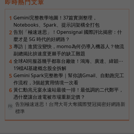
即時熱門文章
Gemini完整教學地圖！37篇實測整理，
1
Notebooks、Spark、提示詞架構全打包
告別「極速迷思」！Opensignal 國際評比揭密：什
2
麼才是 5G 時代的好網路？
專訪｜進貨沒變快，momo為何仍導入機器人？物流
3
副總揭比拚速度更棘手的缺工難題
全球AI伺服器幾乎都靠台廠做！鴻海、廣達、緯穎⋯
4
19檔AI基建概念股全拆解
Gemini Spark完整教學｜幫你讀Gmail、自動跑完工
5
作流程，3個超實用情境一次看
黃仁勳兆元宴永遠站最後一排！最低調的二代鄭平，
6
憑什麼讓台達電被市場重新定價？
告別極速迷思！台灣大哥大奪國際雙冠揭密好網路新
PR
標準