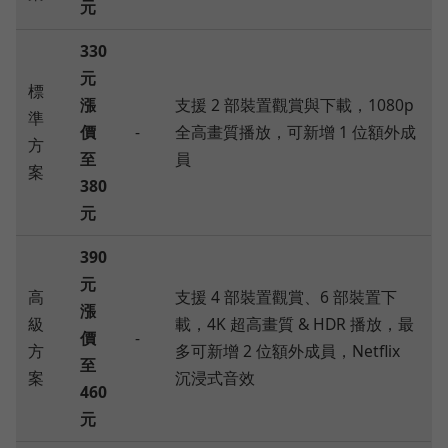
元
330
元
標
漲
支援 2 部裝置觀賞與下載，1080p
準
價
-
全高畫質播放，可新增 1 位額外成
方
至
員
案
380
元
390
元
高
支援 4 部裝置觀賞、6 部裝置下
漲
級
載，4K 超高畫質 & HDR 播放，最
價
-
方
多可新增 2 位額外成員，Netflix
至
案
沉浸式音效
460
元