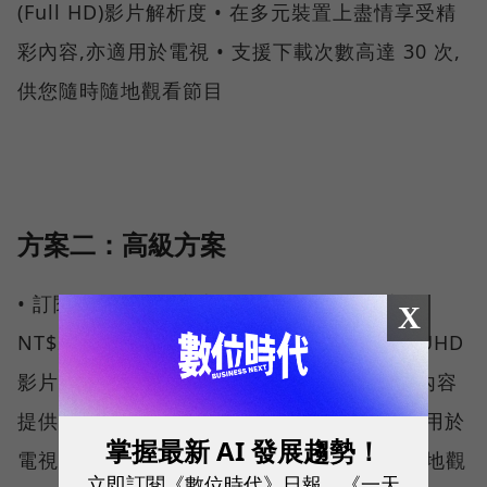
(Full HD)影片解析度 • 在多元裝置上盡情享受精
彩內容,亦適用於電視 • 支援下載次數高達 30 次,
供您隨時隨地觀看節目
方案二：高級方案
• 訂閱價格：月訂方案 NT$299、年訂方案
X
NT$2,990 • 可同時在 4 部裝置上觀賞 • 4K UHD
影片解析度與杜比全景聲(Dolby Atmos)(視內容
提供) • 在多元裝置上盡情享受精彩內容,亦適用於
掌握最新 AI 發展趨勢！
電視 • 支援下載次數高達 100 次,供您隨時隨地觀
立即訂閱《數位時代》日報、《一天