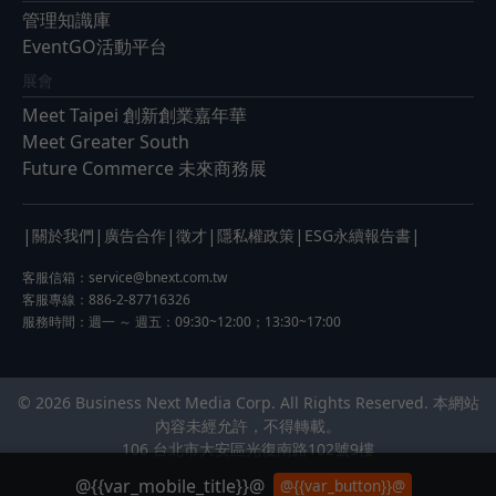
管理知識庫
EventGO活動平台
展會
Meet Taipei 創新創業嘉年華
Meet Greater South
Future Commerce 未來商務展
|
|
|
|
|
|
關於我們
廣告合作
徵才
隱私權政策
ESG永續報告書
客服信箱：
service@bnext.com.tw
客服專線：886-2-87716326
服務時間：週一 ～ 週五：09:30~12:00；13:30~17:00
© 2026 Business Next Media Corp. All Rights Reserved. 本網站
內容未經允許，不得轉載。
106 台北市大安區光復南路102號9樓
@{{var_mobile_title}}@
@{{var_button}}@