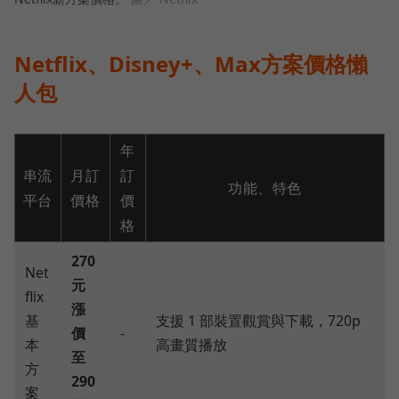
Netflix、Disney+、Max方案價格懶
人包
年
串流
月訂
訂
功能、特色
平台
價格
價
格
270
Net
元
flix
漲
基
支援 1 部裝置觀賞與下載，720p
價
-
本
高畫質播放
至
方
290
案