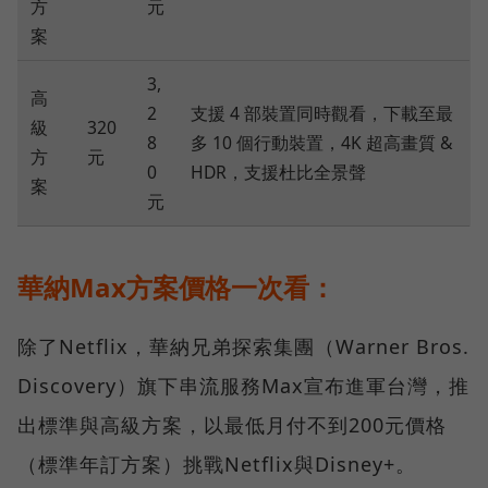
方
元
案
3,
高
2
支援 4 部裝置同時觀看，下載至最
級
320
8
多 10 個行動裝置，4K 超高畫質 &
方
元
0
HDR，支援杜比全景聲
案
元
華納Max方案價格一次看：
除了Netflix，華納兄弟探索集團（Warner Bros.
Discovery）旗下串流服務Max宣布進軍台灣，推
出標準與高級方案，以最低月付不到200元價格
（標準年訂方案）挑戰Netflix與Disney+。