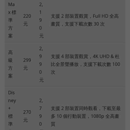
Ma
2,
x 標
1
220
支援 2 部裝置觀賞，Full HD 全高
準
9
元
畫質，支援下載次數 30 次
方
0
案
元
2,
高
9
支援 4 部裝置觀賞，4K UHD & 杜
級
299
9
比全景聲播放，支援下載次數 100
方
元
0
次
案
元
Dis
ney
2,
+
7
支援 2 部裝置同時觀看，下載至最
270
標
9
多 10 個行動裝置，1080p 全高畫
元
準
0
質