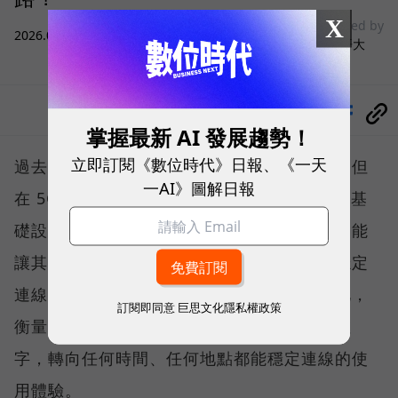
X
sponsored by
2026.08.03
|
3C生活
台灣大哥大
分享
掌握最新 AI 發展趨勢！
立即訂閱《數位時代》日報、《一天
過去，下載速度是評價電信服務的重要指標，但
一AI》圖解日報
在 5G 成為工作、娛樂、生活不可或缺的數位基
礎設施後，消費者發現，再快的網速，如果不能
讓其在人潮聚集、高速移動或室內空間維持穩定
連線，即無法轉換成好的使用體驗，也因如此，
訂閱即同意
巨思文化隱私權政策
衡量「好網路」的標準，也逐漸從追求測速數
字，轉向任何時間、任何地點都能穩定連線的使
用體驗。