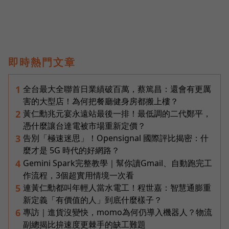
即時熱門文章
全台最大全聯首日業績破百萬，蔡篤昌：還會有更厲
1
害的大型店！為何把餐廳健身房都搬上樓？
黃仁勳兆元宴永遠站最後一排！最低調的二代鄭平，
2
憑什麼讓台達電被市場重新定價？
告別「極速迷思」！Opensignal 國際評比揭密：什
3
麼才是 5G 時代的好網路？
Gemini Spark完整教學｜幫你讀Gmail、自動跑完工
4
作流程，3個超實用情境一次看
連黃仁勳都叫年輕人當水電工！程世嘉：智慧通膨重
5
新定義「有價值的人」到底什麼樣子？
專訪｜進貨沒變快，momo為何仍導入機器人？物流
6
副總揭比拚速度更棘手的缺工難題