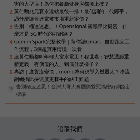
害的大型店！為何把餐廳健身房都搬上樓？
黃仁勳兆元宴永遠站最後一排！最低調的二代鄭平，
2
憑什麼讓台達電被市場重新定價？
告別「極速迷思」！Opensignal 國際評比揭密：什
3
麼才是 5G 時代的好網路？
Gemini Spark完整教學｜幫你讀Gmail、自動跑完工
4
作流程，3個超實用情境一次看
連黃仁勳都叫年輕人當水電工！程世嘉：智慧通膨重
5
新定義「有價值的人」到底什麼樣子？
專訪｜進貨沒變快，momo為何仍導入機器人？物流
6
副總揭比拚速度更棘手的缺工難題
告別極速迷思！台灣大哥大奪國際雙冠揭密好網路新
PR
標準
追蹤我們