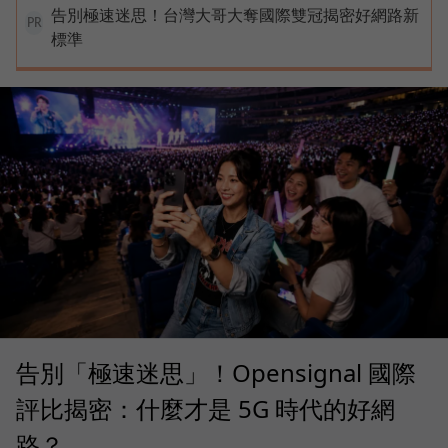
告別極速迷思！台灣大哥大奪國際雙冠揭密好網路新
PR
標準
告別「極速迷思」！Opensignal 國際
評比揭密：什麼才是 5G 時代的好網
路？