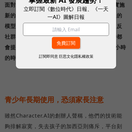
面對賽哲的事件，目前Character.AI已立即實施
立即訂閱《數位時代》日報、《一天
新的安全措施，包括進一步審核面向未成年人的
一AI》圖解日報
模型，減少回應敏感內容的可能性、加強對違反
社群準則或使用條款的內容檢測、每次聊天時都
會提醒用戶AI並非真人，並在連續使用超過1小時
訂閱即同意
巨思文化隱私權政策
的時候給予提醒。
青少年長期使用，恐須家長注意
雖然Character.AI的創辦人聲稱，他們的技術能
夠排解寂寞，失去孩子的加西亞則痛斥，平台刻