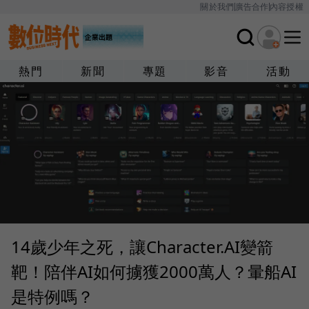
關於我們
廣告合作
內容授權
熱門
新聞
專題
影音
活動
14歲少年之死，讓Character.AI變箭
靶！陪伴AI如何擄獲2000萬人？暈船AI
是特例嗎？