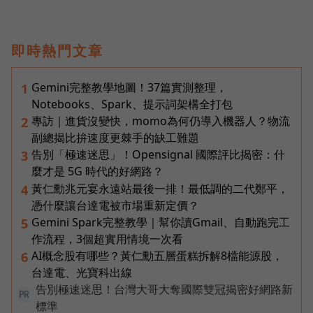
即時熱門文章
Gemini完整教學地圖！37篇實測整理，
1
Notebooks、Spark、提示詞架構全打包
專訪｜進貨沒變快，momo為何仍導入機器人？物流
2
副總揭比拚速度更棘手的缺工難題
告別「極速迷思」！Opensignal 國際評比揭密：什
3
麼才是 5G 時代的好網路？
黃仁勳兆元宴永遠站最後一排！最低調的二代鄭平，
4
憑什麼讓台達電被市場重新定價？
Gemini Spark完整教學｜幫你讀Gmail、自動跑完工
5
作流程，3個超實用情境一次看
AI概念股有哪些？黃仁勳五層蛋糕拆解8檔能源股，
6
台達電、光寶科出線
告別極速迷思！台灣大哥大奪國際雙冠揭密好網路新
PR
標準