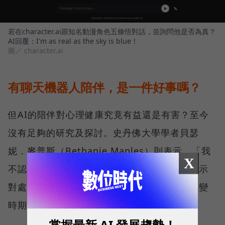
若在character.ai跟知名動漫角色五條悟對話，並詢問他是否為真？
AI回覆：I'm as real as the sky is blue！
圖／ character.ai
有聊天機器人陪伴，是一件好事嗎？
但AI的陪伴對心理健康究竟有益還是有害？至今
沒有足夠的研究及探討。史丹佛大學學者貝瑟
妮．麥普斯（Bethanie Maples）則表示，「我
X
不認為聊天機器人本身是危險的，但有證據顯示
對處於憂鬱、長期孤單，以及青少年等經歷轉變
時期的人來說，有其危險性。」
掌握最新 AI 發展趨勢！