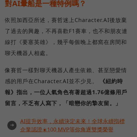
對AI暈船是一種特例嗎？
依照加西亞所述，賽哲迷上Character.AI後放棄
了過去的興趣，不再喜歡F1賽車，也不和朋友連
線打《要塞英雄》，幾乎每個晚上都窩在房間和
聊天機器人相處。
像賽哲一樣對聊天機器人產生依賴、甚至戀愛情
感的用戶在Character.AI並不少見。
《紐約時
報》指出，一位人氣角色有著超過1.76億條用戶
留言，不乏有人寫下，「暗戀你的摯友留。」
AI提升效率，永續決定未來！全球永續指標
➜
企業認證☀️100 MVP等你角逐雙獎榮譽