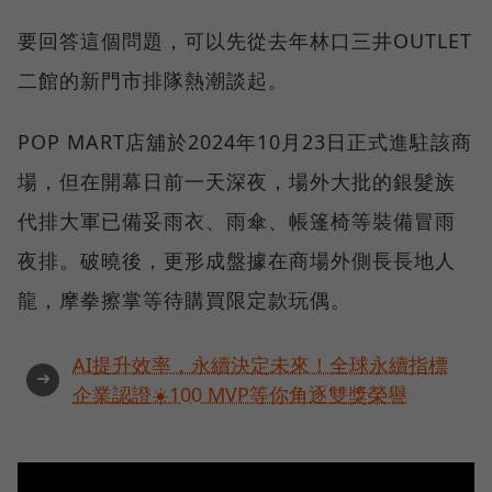
要回答這個問題，可以先從去年林口三井OUTLET
二館的新門市排隊熱潮談起。
POP MART店舖於2024年10月23日正式進駐該商
場，但在開幕日前一天深夜，場外大批的銀髮族
代排大軍已備妥雨衣、雨傘、帳篷椅等裝備冒雨
夜排。破曉後，更形成盤據在商場外側長長地人
龍，摩拳擦掌等待購買限定款玩偶。
AI提升效率，永續決定未來！全球永續指標
➜
企業認證☀️100 MVP等你角逐雙獎榮譽