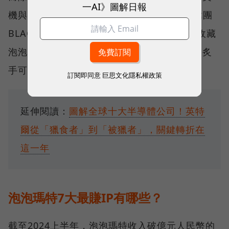
一AI》圖解日報
機與K-POP席捲全球也無法脫離關係。包括韓團
BLACKPINK的LISA、ROSÉ都曾在IG上發過收藏
泡泡瑪特的貼文及限時動態，讓這些玩偶更加炙
手可熱。
訂閱即同意
巨思文化隱私權政策
延伸閱讀：
圖解全球十大半導體公司！英特
爾從「獵食者」到「被獵者」，關鍵轉折在
這一年
泡泡瑪特7大最賺IP有哪些？
截至2024上半年，泡泡瑪特收入破億元人民幣的