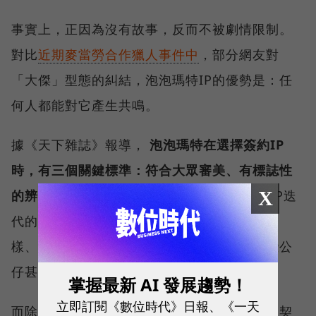
事實上，正因為沒有故事，反而不被劇情限制。
對比
近期麥當勞合作獵人事件中
，部分網友對
「大傑」型態的糾結，泡泡瑪特IP的優勢是：任
何人都能對它產生共鳴。
據《天下雜誌》報導，
泡泡瑪特在選擇簽約IP
時，有三個關鍵標準：符合大眾審美、有標誌性
X
的辨識度，以及具備延伸性。
公司深知當代IP迭
代的速度快，因此頻繁推出外觀搶眼、變化多
樣、能夠與消費者產生情感共鳴的公仔，這些公
仔甚至比有複雜故事的IP更具市場競爭力。
掌握最新 AI 發展趨勢！
立即訂閱《數位時代》日報、《一天
而除了公司的商業模式成功之外，近年暴紅的契