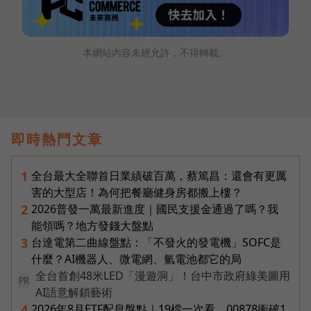
本網站內容未經允許，不得轉載。
即時熱門文章
全台最大全聯首日業績破百萬，蔡篤昌：還會有更厲
1
害的大型店！為何把餐廳健身房都搬上樓？
2026普發一萬最新進度｜國民支援金通過了嗎？我
2
能領嗎？地方發錢大盤點
台達電第二曲線盤點：「不發火的發電機」SOFC是
3
什麼？AI機器人、微電網、氫電池都它的局
全台首創48米LED「漫遊洞」！台中市政府綠美圖用
PR
AI語意解鎖藝術
2026年8月ETF配息盤點｜19檔一次看，00878衝破1
4