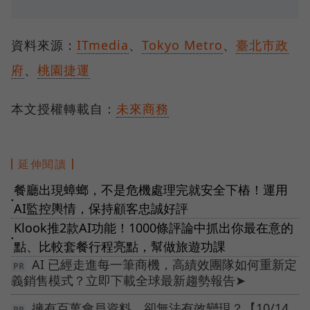
資料來源：
ITmedia
、
Tokyo Metro
、
臺北市政
府
、
桃園捷運
本文授權轉載自：
未來商務
延伸閱讀
餐廳出現蟑螂，不是危機處理完就安全下樁！運用
●
AI監控輿情，保持顧客忠誠好評
Klook推2款AI功能！1000條評論中抓出你最在意的
●
點、比較套餐行程亮點，幫做旅遊功課
AI 已經走進每一筆商機，高績效團隊如何重新定
義銷售模式？立即下載全球最新趨勢報告➤
擁有百萬會員資料，卻無法有效變現？【10/14