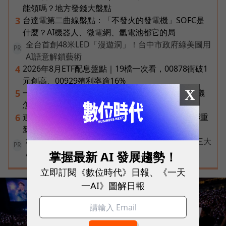
能領嗎？地方發錢大盤點
台達電第二曲線盤點：「不發火的發電機」SOFC是
3
什麼？AI機器人、微電網、氫電池都它的局
全台首創48米LED「漫遊洞」！台中市政府綠美圖用
PR
AI語意解鎖藝術
2026年8月ETF配息盤點｜19檔一次看，00878衝破1
4
元創高、00929殖利率逾16%
X
一張遺照「開口」說話，中間有8道關卡！翊嘉禮儀
5
怎麼做出AI告別式，讓逝者最後道別？
連黃仁勳都叫年輕人當水電工！程世嘉：智慧通膨重
6
新定義「有價值的人」到底什麼樣子？
核保快六成、理賠判讀再加速！富邦人壽如何用三大
PR
AI助理重塑保險服務？
掌握最新 AI 發展趨勢！
立即訂閱《數位時代》日報、《一天
一AI》圖解日報