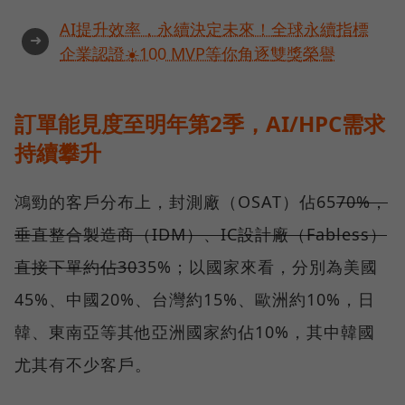
AI提升效率，永續決定未來！全球永續指標
➜
企業認證☀️100 MVP等你角逐雙獎榮譽
訂單能見度至明年第2季，AI/HPC需求
持續攀升
鴻勁的客戶分布上，封測廠（OSAT）佔65
70%，
垂直整合製造商（IDM）、IC設計廠（Fabless）
直接下單約佔30
35%；以國家來看，分別為美國
45%、中國20%、台灣約15%、歐洲約10%，日
韓、東南亞等其他亞洲國家約佔10%，其中韓國
尤其有不少客戶。