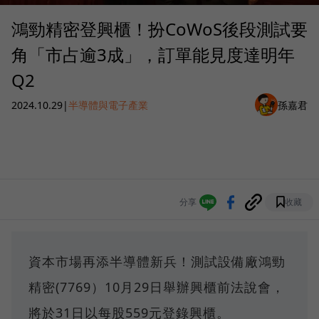
鴻勁精密登興櫃！扮CoWoS後段測試要
角「市占逾3成」，訂單能見度達明年
Q2
2024.10.29
|
半導體與電子產業
孫嘉君
分享
收藏
資本市場再添半導體新兵！測試設備廠鴻勁
精密(7769）10月29日舉辦興櫃前法說會，
將於31日以每股559元登錄興櫃。