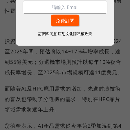
，其他包括手機AP（應用處理器）為14%、消費
性電子13%、車用8%，記憶體則是3%。
訂閱即同意
巨思文化隱私權政策
投資機構預估，全球半導體測試設備市場在2024
至2025年間，預估將以14~17%年增率成長，達
到55億美元；分選機市場則預計以每年10%複合
成長率增長，至2025年市場規模可達11億美元。
而隨著AI及HPC應用需求的增加，先進封裝技術
的普及也帶動了分選機的需求，特別在HPC晶片
領域需求將逐年上升。
翁德奎表示，AI產品需求從今年第2季加溫到第4