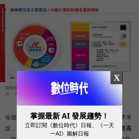
X
鴻勁精密產品組合，以測試分類機、主動溫控系統為大宗
圖／ 業者提供
掌握最新 AI 發展趨勢！
翁德奎提到，在接單產品比例上，以今年第3季來
立即訂閱《數位時代》日報、《一天
說，
主要類別包括AI/HPC達63%、第4季將更高
一AI》圖解日報