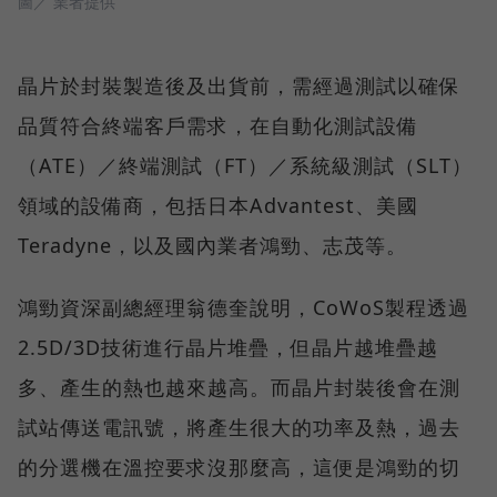
圖／ 業者提供
晶片於封裝製造後及出貨前，需經過測試以確保
品質符合終端客戶需求，在自動化測試設備
（ATE）／終端測試（FT）／系統級測試（SLT）
領域的設備商，包括日本Advantest、美國
Teradyne，以及國內業者鴻勁、志茂等。
鴻勁資深副總經理翁德奎說明，CoWoS製程透過
2.5D/3D技術進行晶片堆疊，但晶片越堆疊越
多、產生的熱也越來越高。而晶片封裝後會在測
試站傳送電訊號，將產生很大的功率及熱，過去
的分選機在溫控要求沒那麼高，這便是鴻勁的切