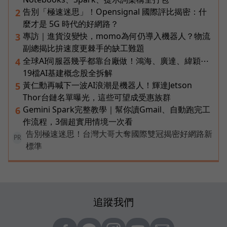
告別「極速迷思」！Opensignal 國際評比揭密：什
2
麼才是 5G 時代的好網路？
專訪｜進貨沒變快，momo為何仍導入機器人？物流
3
副總揭比拚速度更棘手的缺工難題
全球AI伺服器幾乎都靠台廠做！鴻海、廣達、緯穎⋯
4
19檔AI基建概念股全拆解
黃仁勳再喊下一波AI浪潮是機器人！輝達Jetson
5
Thor台鏈名單曝光，這些可望成受惠族群
Gemini Spark完整教學｜幫你讀Gmail、自動跑完工
6
作流程，3個超實用情境一次看
告別極速迷思！台灣大哥大奪國際雙冠揭密好網路新
PR
標準
追蹤我們