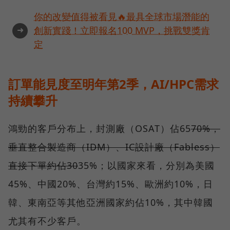
你的改變值得被看見🔥最具全球市場潛能的
➜
創新實踐！立即報名100 MVP，挑戰雙獎肯
定
訂單能見度至明年第2季，AI/HPC需求
持續攀升
鴻勁的客戶分布上，封測廠（OSAT）佔65
70%，
垂直整合製造商（IDM）、IC設計廠（Fabless）
直接下單約佔30
35%；以國家來看，分別為美國
45%、中國20%、台灣約15%、歐洲約10%，日
韓、東南亞等其他亞洲國家約佔10%，其中韓國
尤其有不少客戶。