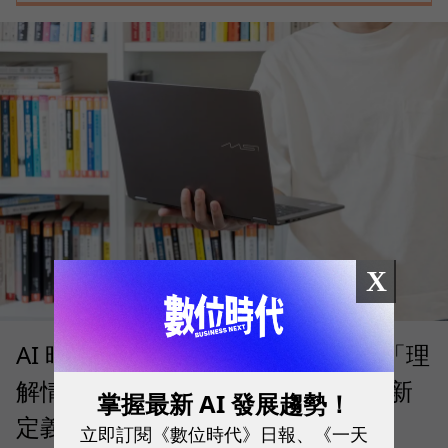
X
AI 時代的行動生產力：MSI 如何用「理
解情境」的 Prestige 14 Flip AI+ 重新
掌握最新 AI 發展趨勢！
定義商務筆電與 Copilot+ PC？
立即訂閱《數位時代》日報、《一天