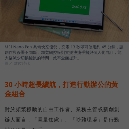
MSI Nano Pen 具備快充優勢，充電 13 秒即可使用約 45 分鐘，讓
創作與簽署不間斷；加寬觸控板則支援快捷手勢與個人化自訂，能
大幅減少切換鍵鼠的時間，效率全面提升。
圖／ 數位時代
30 小時超長續航，打造行動辦公的黃
金組合
對於頻繁移動的自由工作者、業務主管或新創創
辦人而言，「電量焦慮」、「吵雜環境」是行動