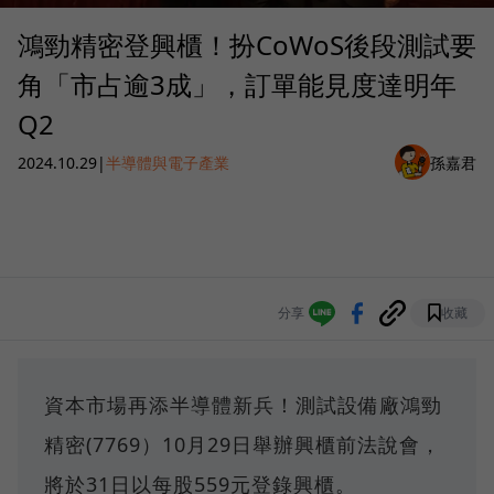
鴻勁精密登興櫃！扮CoWoS後段測試要
角「市占逾3成」，訂單能見度達明年
Q2
2024.10.29
|
半導體與電子產業
孫嘉君
分享
收藏
資本市場再添半導體新兵！測試設備廠鴻勁
精密(7769）10月29日舉辦興櫃前法說會，
將於31日以每股559元登錄興櫃。