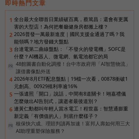
即時熱門文章
全台最大全聯首日業績破百萬，蔡篤昌：還會有更厲
1
害的大型店！為何把餐廳健身房都搬上樓？
2026普發一萬最新進度｜國民支援金通過了嗎？我
2
能領嗎？地方發錢大盤點
台達電第二曲線盤點：「不發火的發電機」SOFC是
3
什麼？AI機器人、微電網、氫電池都它的局
48館圖書自動化調撥！台中市政府用「AI智慧物流」
PR
讓借書像點外送
2026年8月ETF配息盤點｜19檔一次看，00878衝破1
4
元創高、00929殖利率逾16%
一張遺照「開口」說話，中間有8道關卡！翊嘉禮儀
5
怎麼做出AI告別式，讓逝者最後道別？
連黃仁勳都叫年輕人當水電工！程世嘉：智慧通膨重
6
新定義「有價值的人」到底什麼樣子？
核保快六成、理賠判讀再加速！富邦人壽如何用三大
PR
AI助理重塑保險服務？