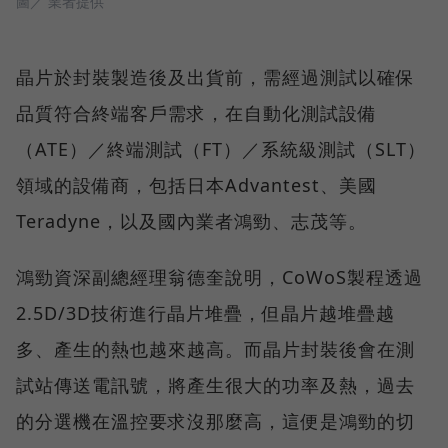
圖／ 業者提供
晶片於封裝製造後及出貨前，需經過測試以確保
品質符合終端客戶需求，在自動化測試設備
（ATE）／終端測試（FT）／系統級測試（SLT）
領域的設備商，包括日本Advantest、美國
Teradyne，以及國內業者鴻勁、志茂等。
鴻勁資深副總經理翁德奎說明，CoWoS製程透過
2.5D/3D技術進行晶片堆疊，但晶片越堆疊越
多、產生的熱也越來越高。而晶片封裝後會在測
試站傳送電訊號，將產生很大的功率及熱，過去
的分選機在溫控要求沒那麼高，這便是鴻勁的切