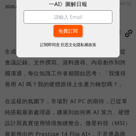
一AI》圖解日報
sponsored by
2026.07.31
|
微星科技
分享
訂閱即同意
巨思文化隱私權政策
生成式人工智慧技術正以驚人速度滲透職場，從
會議記錄、文件撰寫、資料搜尋、內容創作到跨
國溝通，每位知識工作者都開始思考：「我懂得
善用 AI 嗎？我的硬體跟得上生產力轉型嗎？」
在這樣的氛圍下，市場對 AI PC 的期待，已從單
純搭載最新處理器，擴展到如何將 AI 算力、硬體
設計與真實使用情境無縫整合。微星科技（MSI）
最新推出的 Prestige 14 Flip AI+，正是專為商