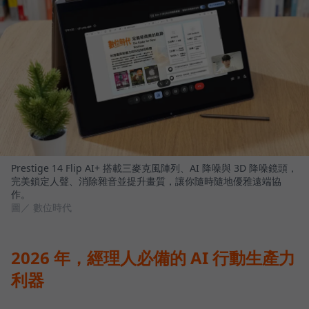
Prestige 14 Flip AI+ 搭載三麥克風陣列、AI 降噪與 3D 降噪鏡頭，
完美鎖定人聲、消除雜音並提升畫質，讓你隨時隨地優雅遠端協
作。
圖／ 數位時代
2026 年，經理人必備的 AI 行動生產力
利器