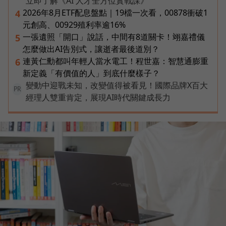
立即了解《AI 人才全方位實戰課》
2026年8月ETF配息盤點｜19檔一次看，00878衝破1
4
元創高、00929殖利率逾16%
一張遺照「開口」說話，中間有8道關卡！翊嘉禮儀
5
怎麼做出AI告別式，讓逝者最後道別？
連黃仁勳都叫年輕人當水電工！程世嘉：智慧通膨重
6
新定義「有價值的人」到底什麼樣子？
變動中迎戰未知，改變值得被看見！國際品牌X百大
PR
經理人雙重肯定，展現AI時代關鍵成長力