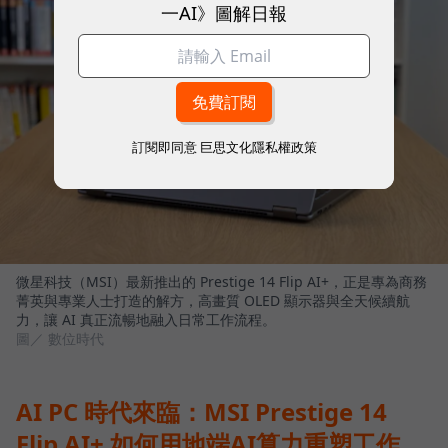
一AI》圖解日報
訂閱即同意
巨思文化隱私權政策
微星科技（MSI）最新推出的 Prestige 14 Flip AI+，正是專為商務
菁英與專業人士打造的解方，高畫質 OLED 顯示器與全天候續航
力，讓 AI 真正流暢地融入日常工作流程。
圖／ 數位時代
AI PC 時代來臨：MSI Prestige 14
Flip AI+ 如何用地端AI算力重塑工作