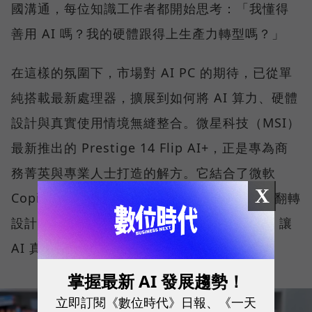
國溝通，每位知識工作者都開始思考：「我懂得
善用 AI 嗎？我的硬體跟得上生產力轉型嗎？」
在這樣的氛圍下，市場對 AI PC 的期待，已從單
純搭載最新處理器，擴展到如何將 AI 算力、硬體
設計與真實使用情境無縫整合。微星科技（MSI）
最新推出的 Prestige 14 Flip AI+，正是專為商
務菁英與專業人士打造的解方。它結合了微軟
X
Copilot+ PC 架構、本地端 AI 運算、2-in-1 翻轉
設計、高畫質 OLED 顯示器與全天候續航力，讓
AI 真正流暢地融入日常工作流程。
掌握最新 AI 發展趨勢！
立即訂閱《數位時代》日報、《一天