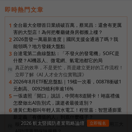
即時熱門文章
全台最大全聯首日業績破百萬，蔡篤昌：還會有更厲
1
害的大型店！為何把餐廳健身房都搬上樓？
2026普發一萬最新進度｜國民支援金通過了嗎？我
2
能領嗎？地方發錢大盤點
台達電第二曲線盤點：「不發火的發電機」SOFC是
3
什麼？AI機器人、微電網、氫電池都它的局
真正的效率，不是更忙，而是建立更好的工作流程！
PR
立即了解《AI 人才全方位實戰課》
2026年8月ETF配息盤點｜19檔一次看，00878衝破1
4
元創高、00929殖利率逾16%
一張遺照「開口」說話，中間有8道關卡！翊嘉禮儀
5
怎麼做出AI告別式，讓逝者最後道別？
連黃仁勳都叫年輕人當水電工！程世嘉：智慧通膨重
6
新定義「有價值的人」到底什麼樣子？
2026 航太暨國防產業戰略論壇
立即報名
核保快六成、理賠判讀再加速！富邦人壽如何用三大
PR
AI助理重塑保險服務？