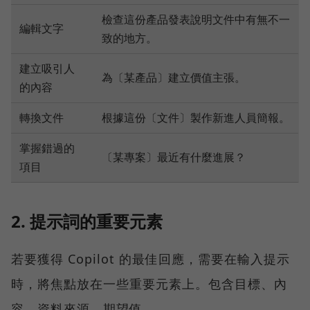
檢查這份產品發表說明文件中有無不一
編輯文字
致的地方。
建立吸引人
為〔某產品〕建立價值主張。
的內容
轉換文件
根據這份〔文件〕製作新進人員簡報。
掌握錯過的
〔某專案〕最近有什麼進展？
項目
2. 提示詞的重要元素
若要獲得 Copilot 的最佳回應，需要在輸入提示
時，將焦點放在一些重要元素上。包含目標、內
容、資料來源、期望值。