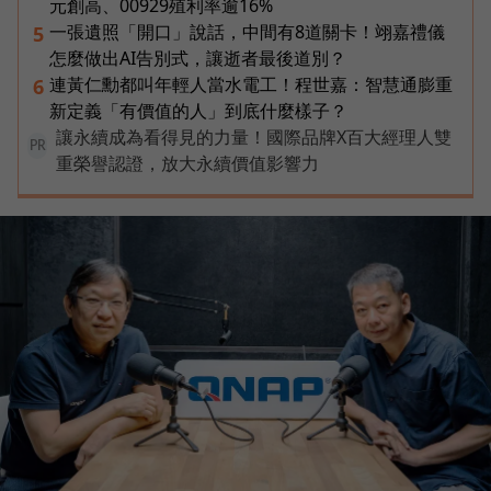
元創高、00929殖利率逾16%
一張遺照「開口」說話，中間有8道關卡！翊嘉禮儀
5
怎麼做出AI告別式，讓逝者最後道別？
連黃仁勳都叫年輕人當水電工！程世嘉：智慧通膨重
6
新定義「有價值的人」到底什麼樣子？
讓永續成為看得見的力量！國際品牌X百大經理人雙
PR
重榮譽認證，放大永續價值影響力