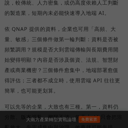
說，較傳統、人力密集，或仍高度依賴人工判斷
的製造業，短期內未必能快速導入地端 AI。
依 QNAP 提供的資料，企業也可用「高頻、大
量、敏感」三個條件做第一輪判斷：資料是否被
頻繁調用？規模是否大到雲端傳輸與長期費用開
始變得明顯？內容是否涉及個資、法規、智慧財
產或商業機密？三個條件愈集中，地端部署愈值
得評估；三者都不成立時，使用雲端 API 往往更
簡單，也可能更划算。
可以先等的企業，大致也有三種。第一，資料仍
分散、版本混亂、權限不清，急著上 AI 只會把混
大南方產業轉型實戰論壇
免費索票
亂放大，先完成集中與治理，效率就可能先提