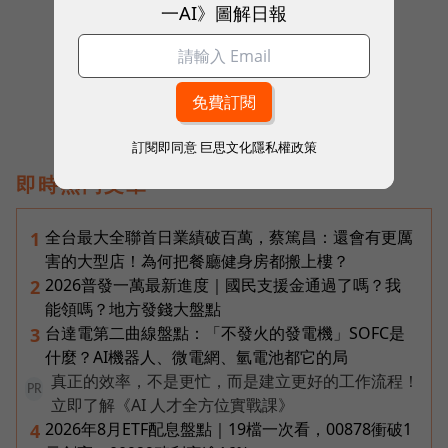
一AI》圖解日報
往下滑看下一篇文章
訂閱即同意
巨思文化隱私權政策
即時熱門文章
全台最大全聯首日業績破百萬，蔡篤昌：還會有更厲
1
害的大型店！為何把餐廳健身房都搬上樓？
2026普發一萬最新進度｜國民支援金通過了嗎？我
2
能領嗎？地方發錢大盤點
台達電第二曲線盤點：「不發火的發電機」SOFC是
3
什麼？AI機器人、微電網、氫電池都它的局
真正的效率，不是更忙，而是建立更好的工作流程！
PR
立即了解《AI 人才全方位實戰課》
2026年8月ETF配息盤點｜19檔一次看，00878衝破1
4