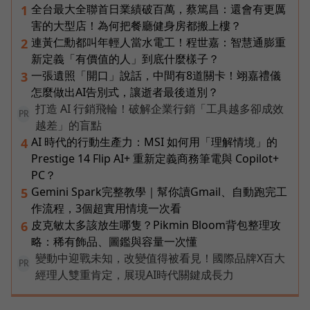
全台最大全聯首日業績破百萬，蔡篤昌：還會有更厲
1
害的大型店！為何把餐廳健身房都搬上樓？
連黃仁勳都叫年輕人當水電工！程世嘉：智慧通膨重
2
新定義「有價值的人」到底什麼樣子？
一張遺照「開口」說話，中間有8道關卡！翊嘉禮儀
3
怎麼做出AI告別式，讓逝者最後道別？
打造 AI 行銷飛輪！破解企業行銷「工具越多卻成效
PR
越差」的盲點
AI 時代的行動生產力：MSI 如何用「理解情境」的
4
Prestige 14 Flip AI+ 重新定義商務筆電與 Copilot+
PC？
Gemini Spark完整教學｜幫你讀Gmail、自動跑完工
5
作流程，3個超實用情境一次看
皮克敏太多該放生哪隻？Pikmin Bloom背包整理攻
6
略：稀有飾品、圖鑑與容量一次懂
變動中迎戰未知，改變值得被看見！國際品牌X百大
PR
經理人雙重肯定，展現AI時代關鍵成長力