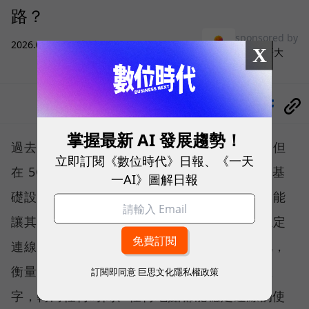
路？
sponsored by
2026.08.03
|
3C生活
X
台灣大哥大
分享
掌握最新 AI 發展趨勢！
過去，下載速度是評價電信服務的重要指標，但
立即訂閱《數位時代》日報、《一天
在 5G 成為工作、娛樂、生活不可或缺的數位基
一AI》圖解日報
礎設施後，消費者發現，再快的網速，如果不能
讓其在人潮聚集、高速移動或室內空間維持穩定
連線，即無法轉換成好的使用體驗，也因如此，
衡量「好網路」的標準，也逐漸從追求測速數
訂閱即同意
巨思文化隱私權政策
字，轉向任何時間、任何地點都能穩定連線的使