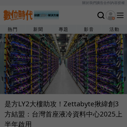
關於我們
廣告合作
內容授權
熱門
新聞
專題
影音
活動
是方LY2大樓助攻！Zettabyte揪緯創3
方結盟：台灣首座液冷資料中心2025上
半年啟用