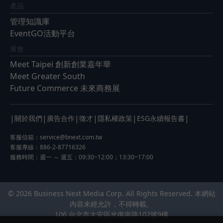
產品
管理知識庫
EventGO活動平台
展會
Meet Taipei 創新創業嘉年華
Meet Greater South
Future Commerce 未來商務展
|
|
|
|
|
|
關於我們
廣告合作
徵才
隱私權政策
ESG永續報告書
客服信箱：
service@bnext.com.tw
客服專線：886-2-87716326
服務時間：週一 ～ 週五：09:30~12:00；13:30~17:00
© 2026 Business Next Media Corp. All Rights Reserved. 本網站
內容未經允許，不得轉載。
106 台北市大安區光復南路102號9樓