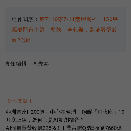
延伸閱讀：
第7110家7-11落腳高雄！150坪
愿橋門市生鮮、餐飲⋯全包辦，選址曝蛋殼
區2戰略
責任編輯：李先泰
延伸閱讀
亞洲首座H200算力中心在台灣！翔耀「軍火庫」10
●
月底上線，為何它是AI新創福音？
AI伺服器營收飆228%！工業富聯Q3營收逾7660億