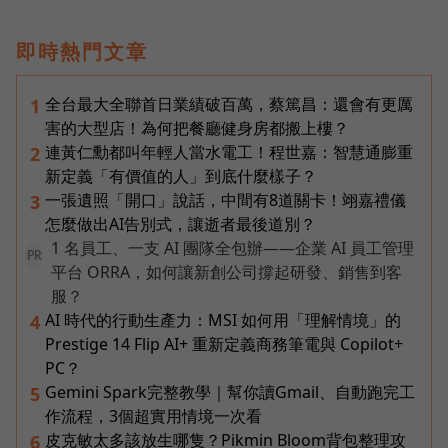
即時熱門文章
全台最大全聯首日業績破百萬，蔡篤昌：還會有更厲
1
害的大型店！為何把餐廳健身房都搬上樓？
連黃仁勳都叫年輕人當水電工！程世嘉：智慧通膨重
2
新定義「有價值的人」到底什麼樣子？
一張遺照「開口」說話，中間有8道關卡！翊嘉禮儀
3
怎麼做出AI告別式，讓逝者最後道別？
1 名員工、一支 AI 團隊全包辦——企業 AI 員工管理
PR
平台 ORRA，如何讓新創公司撐起研發、銷售到客
服？
AI 時代的行動生產力：MSI 如何用「理解情境」的
4
Prestige 14 Flip AI+ 重新定義商務筆電與 Copilot+
PC？
Gemini Spark完整教學｜幫你讀Gmail、自動跑完工
5
作流程，3個超實用情境一次看
皮克敏太多該放生哪隻？Pikmin Bloom背包整理攻
6