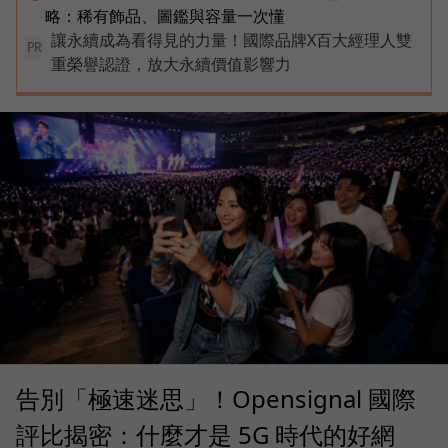
略：稀有飾品、圖鑑與容量一次懂
讓永續成為看得見的力量！國際品牌X百大經理人雙
PR
重榮譽認證，放大永續價值影響力
告別「極速迷思」！Opensignal 國際
評比揭密：什麼才是 5G 時代的好網