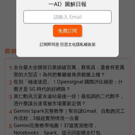
往下滑看下一篇文章
一AI》圖解日報
訂閱即同意
巨思文化隱私權政策
即時熱門文章
全台最大全聯首日業績破百萬，蔡篤昌：還會有更厲
1
害的大型店！為何把餐廳健身房都搬上樓？
告別「極速迷思」！Opensignal 國際評比揭密：什
2
麼才是 5G 時代的好網路？
黃仁勳兆元宴永遠站最後一排！最低調的二代鄭平，
3
憑什麼讓台達電被市場重新定價？
Gemini Spark完整教學｜幫你讀Gmail、自動跑完工
4
作流程，3個超實用情境一次看
Gemini完整教學地圖！37篇實測整理，
5
Notebooks、Spark、提示詞架構全打包