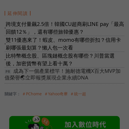
延伸閱讀
跨境支付量飆2.5倍！韓國CU超商刷LINE pay「最高
●
回饋12％」，還有哪些旅韓優惠？
雙11優惠來了！蝦皮、momo有哪些折扣？信用卡
●
刷哪張最划算？懶人包一次看
比特幣概念股、區塊鏈概念股有哪些？川普當選
●
後，加密貨幣有望上看十萬？
成為下一個產業標竿！施耐德電機X百大MVP加
值榮譽🌏立即報獎展現企業永續DNA
關鍵字：
＃PChome
＃Yahoo奇摩
＃統一超