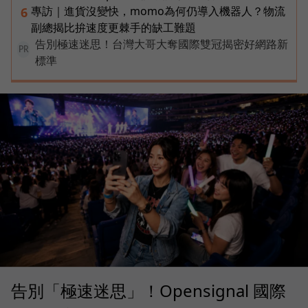
專訪｜進貨沒變快，momo為何仍導入機器人？物流
6
副總揭比拚速度更棘手的缺工難題
告別極速迷思！台灣大哥大奪國際雙冠揭密好網路新
PR
標準
告別「極速迷思」！Opensignal 國際