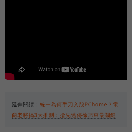
延伸閱讀：
統一為何手刀入股PChome？電
商老將揭3大推測：搶先遠傳徐旭東最關鍵