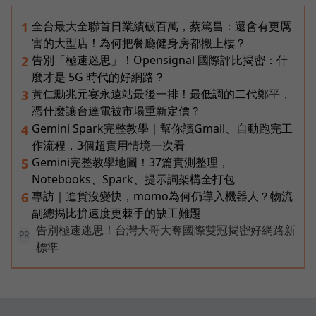
全台最大全聯首日業績破百萬，蔡篤昌：還會有更厲
1
害的大型店！為何把餐廳健身房都搬上樓？
告別「極速迷思」！Opensignal 國際評比揭密：什
2
麼才是 5G 時代的好網路？
黃仁勳兆元宴永遠站最後一排！最低調的二代鄭平，
3
憑什麼讓台達電被市場重新定價？
Gemini Spark完整教學｜幫你讀Gmail、自動跑完工
4
作流程，3個超實用情境一次看
Gemini完整教學地圖！37篇實測整理，
5
Notebooks、Spark、提示詞架構全打包
專訪｜進貨沒變快，momo為何仍導入機器人？物流
6
副總揭比拚速度更棘手的缺工難題
告別極速迷思！台灣大哥大奪國際雙冠揭密好網路新
PR
標準