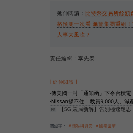
延伸閱讀：
比特幣交易所餘額創
格預測一次看
滙豐集團重組！
人事大風吹？
責任編輯：李先泰
延伸閱讀
傳美國一封「通知函」下令台積電！
●
Nissan撐不住！裁員9,000人
●
【5G 競局新解】告別極速迷
關鍵字：
＃隱私與資安
＃國泰世華