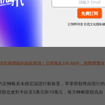
阻詐多從「拒絕投放未實名登記的臉書廣告」著手，
民
金流通面執行，存戶感受會更直接。
訂閱即同意
巨思文化隱私
年再祭兩道緊縮，7月中旬已先針對提款設限，每月提
整每月提款額度，如果有調高需求，就只剩到臨櫃申請
球市場潛能的創新實踐！立即報名100 MVP，挑戰雙獎肯
非約定轉帳若未綁定認證行動裝置，單筆限額將由現行的
限額也會對半砍至5萬元與10萬元，每月轉帳限額也由