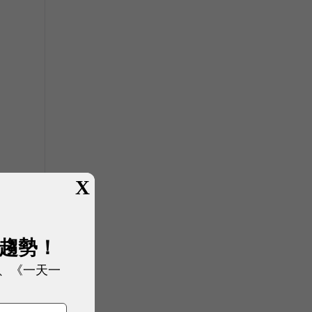
X
展趨勢！
、《一天一