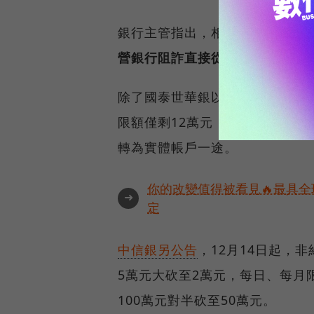
銀行主管指出，相較於公營銀行
營銀行阻詐直接從數位帳戶的資
除了國泰世華銀以外，中信銀今
限額僅剩12萬元，且不得申請調
轉為實體帳戶一途。
你的改變值得被看見🔥最具全
➜
定
中信銀另公告
，12月14日起，
5萬元大砍至2萬元，每日、每月
100萬元對半砍至50萬元。