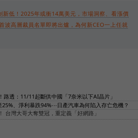
新低！2025年或衝14萬美元，市場洞察、看漲價
首波高層裁員名單即將出爐，為何新CEO一上任就
路透：11/11起斷供中國「7奈米以下AI晶片」
、減產25%、淨利暴跌94%⋯日產汽車為何陷入存亡危機？
思！ 台灣大哥大奪雙冠，重定義「好網路」