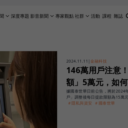
聞
深度專題
影音新聞
專家觀點
社群
活動
課程
雜誌
2024.11.11
|
金融科技
146萬用戶注意
額」5萬元，如
據國泰世華日前公告，將於2024
戶」調整後每日提款限額為15萬
＃隱私與資安
＃國泰世華