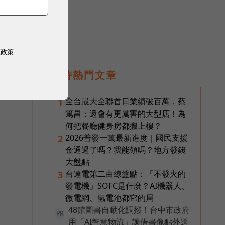
權政策
款
即時熱門文章
全台最大全聯首日業績破百萬，蔡
1
篤昌：還會有更厲害的大型店！為
何把餐廳健身房都搬上樓？
2026普發一萬最新進度｜國民支援
2
金通過了嗎？我能領嗎？地方發錢
大盤點
台達電第二曲線盤點：「不發火的
3
發電機」SOFC是什麼？AI機器人、
微電網、氫電池都它的局
48館圖書自動化調撥！台中市政府
PR
用「AI智慧物流」讓借書像點外送