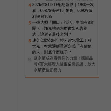
2026年8月ETF配息盤點｜19檔一次
4
看，00878衝破1元創高、00929殖
利率逾16%
一張遺照「開口」說話，中間有8道
5
關卡！翊嘉禮儀怎麼做出AI告別
式，讓逝者最後道別？
連黃仁勳都叫年輕人當水電工！程
6
世嘉：智慧通膨重新定義「有價值
的人」到底什麼樣子？
讓永續成為看得見的力量！國際品
PR
牌X百大經理人雙重榮譽認證，放大
永續價值影響力