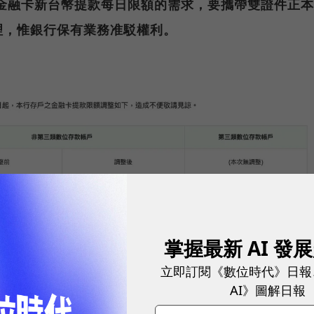
金融卡新台幣提款每日限額的需求，要攜帶雙證件正本
理，惟銀行保有業務准駁權利。
掌握最新 AI 發
立即訂閱《數位時代》日報
AI》圖解日報
提款上限金額。
圖／ 國泰世華官網