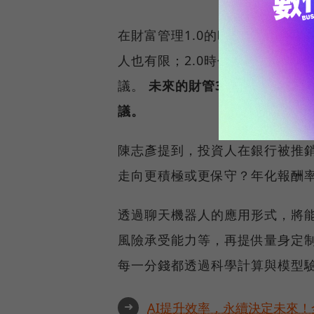
在財富管理1.0的時代，客戶凡
人也有限；2.0時代則是機器人
議。
未來的財管3.0時代，則是
議。
陳志彥提到，投資人在銀行被推
走向更積極或更保守？年化報酬
透過聊天機器人的應用形式，將
風險承受能力等，再提供量身定制
每一分錢都透過科學計算與模型
➜
AI提升效率，永續決定未來！全