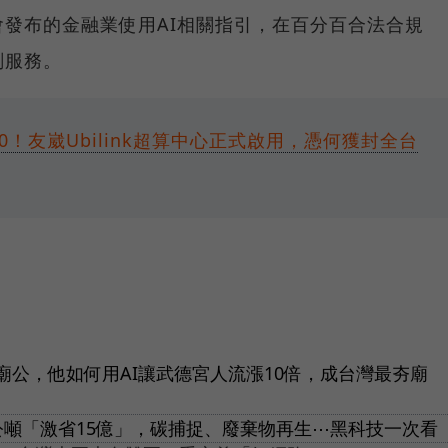
發布的金融業使用AI相關指引，在百分百合法合規
劃服務。
0！友崴Ubilink超算中心正式啟用，憑何獲封全台
廟公，他如何用AI讓武德宮人流漲10倍，成台灣最夯廟
公噸「激省15億」，碳捕捉、廢棄物再生⋯黑科技一次看