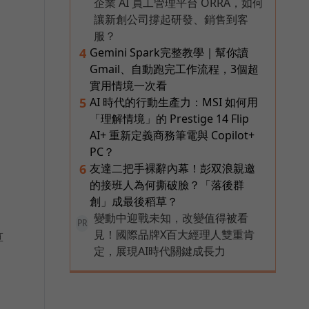
企業 AI 員工管理平台 ORRA，如何
讓新創公司撐起研發、銷售到客
服？
Gemini Spark完整教學｜幫你讀
4
Gmail、自動跑完工作流程，3個超
實用情境一次看
AI 時代的行動生產力：MSI 如何用
5
「理解情境」的 Prestige 14 Flip
AI+ 重新定義商務筆電與 Copilot+
PC？
友達二把手裸辭內幕！彭双浪親邀
6
的接班人為何撕破臉？「落後群
創」成最後稻草？
變動中迎戰未知，改變值得被看
PR
見！國際品牌X百大經理人雙重肯
算
定，展現AI時代關鍵成長力