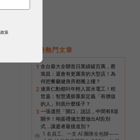
客
建
權政策
即時熱門文章
全台最大全聯首日業績破百萬，蔡
1
篤昌：還會有更厲害的大型店！為
何把餐廳健身房都搬上樓？
連黃仁勳都叫年輕人當水電工！程
2
世嘉：智慧通膨重新定義「有價值
的人」到底什麼樣子？
一張遺照「開口」說話，中間有8道
3
關卡！翊嘉禮儀怎麼做出AI告別
式，讓逝者最後道別？
1 名員工、一支 AI 團隊全包辦——
PR