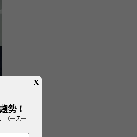
X
展趨勢！
、《一天一