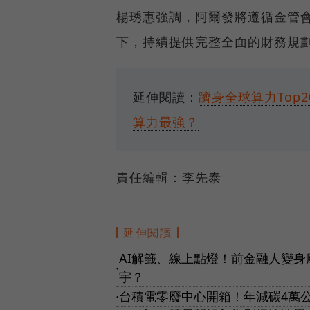
楊琇惠強調，阿爾發將遵循金管會
下，持續提供完整全面的財務規
延伸閱讀：
躋身全球算力Top2
算力最強？
責任編輯：李先泰
延伸閱讀
AI解籤、線上點燈！前金融人變身
●
宇？
台積電零廢中心開箱！年減碳4萬
●