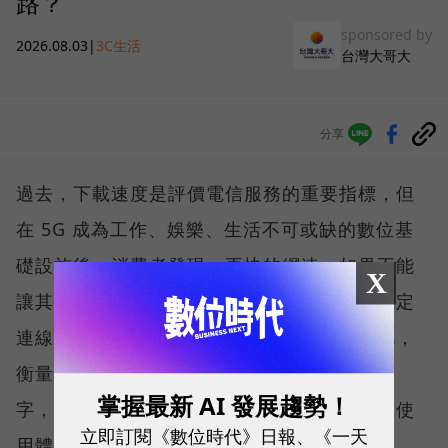
路？
sponsored by
2026.08.03
|
3C生活
台灣大哥大
分享
過去，下載速度是評價電信服務的重要指標，但
在 5G 成為工作、娛樂、生活不可或缺的數位基
礎設施後，消費者發現，再快的網速，如果不能
X
讓其在人潮聚集、高速移動或室內空間維持穩定
連線，即無法轉換成好的使用體驗，也因如此，
衡量「好網路」的標準，也逐漸從追求測速數
掌握最新 AI 發展趨勢！
字，轉向任何時間、任何地點都能穩定連線的使
立即訂閱《數位時代》日報、《一天
用體驗。