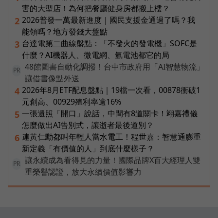
害的大型店！為何把餐廳健身房都搬上樓？
2026普發一萬最新進度｜國民支援金通過了嗎？我
2
能領嗎？地方發錢大盤點
台達電第二曲線盤點：「不發火的發電機」SOFC是
3
什麼？AI機器人、微電網、氫電池都它的局
48館圖書自動化調撥！台中市政府用「AI智慧物流」
PR
讓借書像點外送
2026年8月ETF配息盤點｜19檔一次看，00878衝破1
4
元創高、00929殖利率逾16%
一張遺照「開口」說話，中間有8道關卡！翊嘉禮儀
5
怎麼做出AI告別式，讓逝者最後道別？
連黃仁勳都叫年輕人當水電工！程世嘉：智慧通膨重
6
新定義「有價值的人」到底什麼樣子？
讓永續成為看得見的力量！國際品牌X百大經理人雙
PR
重榮譽認證，放大永續價值影響力