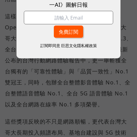
一AI》圖解日報
這樣的轉變，也反映在國際權威網路分析機構
Opensignal 公布的評比結果。今年初，台灣大
哥大不僅率先奪下「 4G／5G 在線率全球 No.3、
訂閱即同意
巨思文化隱私權政策
全台 No.1 」國際級榮譽，在 Opensignal 最新
公布的台灣行動網路體驗報告中，更一舉斬獲全
台獨有的「可靠性體驗」與「品質一致性」No.1
雙冠王，同時，包辦全台整體影音體驗 No.1、全
台整體語音體驗 No.1、全台 5G 語音體驗 No.1
以及全台網路在線率 No.1 多項榮譽。
這些獎項反映的不只是網路順暢，更代表台灣大
哥大長期投入頻譜布局、基地台建設與 5G 技術