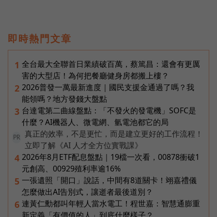
即時熱門文章
全台最大全聯首日業績破百萬，蔡篤昌：還會有更厲
1
害的大型店！為何把餐廳健身房都搬上樓？
2026普發一萬最新進度｜國民支援金通過了嗎？我
2
能領嗎？地方發錢大盤點
台達電第二曲線盤點：「不發火的發電機」SOFC是
3
什麼？AI機器人、微電網、氫電池都它的局
真正的效率，不是更忙，而是建立更好的工作流程！
PR
立即了解《AI 人才全方位實戰課》
2026年8月ETF配息盤點｜19檔一次看，00878衝破1
4
元創高、00929殖利率逾16%
一張遺照「開口」說話，中間有8道關卡！翊嘉禮儀
5
怎麼做出AI告別式，讓逝者最後道別？
連黃仁勳都叫年輕人當水電工！程世嘉：智慧通膨重
6
新定義「有價值的人」到底什麼樣子？