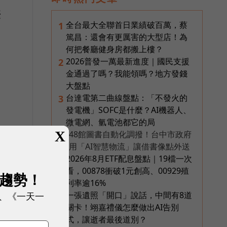
優
全台最大全聯首日業績破百萬，蔡
1
篤昌：還會有更厲害的大型店！為
何把餐廳健身房都搬上樓？
2026普發一萬最新進度｜國民支援
2
金通過了嗎？我能領嗎？地方發錢
大盤點
台達電第二曲線盤點：「不發火的
3
發電機」SOFC是什麼？AI機器人、
微電網、氫電池都它的局
X
48館圖書自動化調撥！台中市政府
PR
用「AI智慧物流」讓借書像點外送
2026年8月ETF配息盤點｜19檔一次
4
看，00878衝破1元創高、00929殖
展趨勢！
利率逾16%
、《一天一
一張遺照「開口」說話，中間有8道
5
關卡！翊嘉禮儀怎麼做出AI告別
式，讓逝者最後道別？