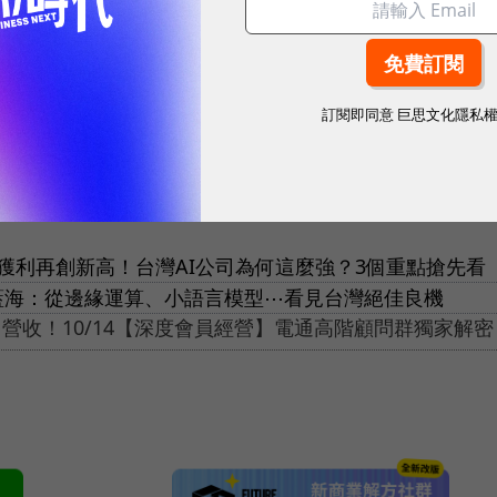
？跟馬斯克共事4年，他分享「從零到一」秘訣
＋1！2024 Meet Taipei創新創業嘉年華盛大開幕
訂閱即同意
巨思文化隱私
、獲利再創新高！台灣AI公司為何這麼強？3個重點搶先看
I藍海：從邊緣運算、小語言模型⋯看見台灣絕佳良機
0% 營收！10/14【深度會員經營】電通高階顧問群獨家解密