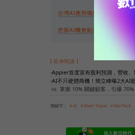
台灣AI應用獨角獸幾年內誕生
把握AI機會點亮國際，TAIWAN
延伸閱讀
Appier首度宣布股利預測，營收
●
AI不只硬體商機！簡立峰曝2大A
●
掌握 10% 關鍵顧客，引爆 7
關鍵字：
＃AI
＃Meet Taipei
＃MarTech