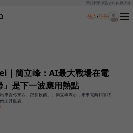
關於我們
廣告合作
內容授權
登入
/
註冊
Taipei｜簡立峰：AI最大戰場在電
尋」是下一波應用熱點
跳出來賣你東西、跟你殺價。」簡立峰表示，未來電商銷售將
行銷尤其重要。
h