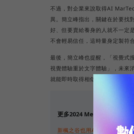
不過，對企業來說取得AI Mar
異。簡立峰指出，關鍵在於要找對
好、但要賣給養身的人就不一定是
不會輕易信任，這時量身定製符
最後，簡立峰也提醒，「視覺式
視覺體驗重於文字體驗」，未來
就能即時取得相似商品的購買資訊
更多2024 Meet Taipei
新楓之谷也用AI！橘子集團孵