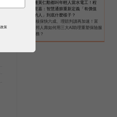
連黃仁勳都叫年輕人當水電工！程
6
世嘉：智慧通膨重新定義「有價值
的人」到底什麼樣子？
核保快六成、理賠判讀再加速！富
PR
權政策
邦人壽如何用三大AI助理重塑保險服
務？