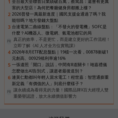
全台最大全聯首日業績破百萬，蔡篤昌：還會有更厲
1
害的大型店！為何把餐廳健身房都搬上樓？
2026普發一萬最新進度｜國民支援金通過了嗎？我
2
能領嗎？地方發錢大盤點
台達電第二曲線盤點：「不發火的發電機」SOFC是
3
什麼？AI機器人、微電網、氫電池都它的局
真正的效率，不是更忙，而是建立更好的工作流程！
PR
立即了解《AI 人才全方位實戰課》
2026年8月ETF配息盤點｜19檔一次看，00878衝破1
4
元創高、00929殖利率逾16%
一張遺照「開口」說話，中間有8道關卡！翊嘉禮儀
5
怎麼做出AI告別式，讓逝者最後道別？
連黃仁勳都叫年輕人當水電工！程世嘉：智慧通膨重
6
新定義「有價值的人」到底什麼樣子？
讓永續成為看得見的力量！國際品牌X百大經理人雙
PR
重榮譽認證，放大永續價值影響力