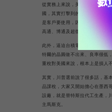
從實務上來說，美國若對台積電
國，其實打擊到的是美國自家產
是客戶要使用，因此課稅成本不
高通、博通及超微這些客戶被美
此外，逼迫台積電付保護費，對
特爾的晶圓做不出來、良率很低
重稅對美國來說，根本上是損人
其實，川普選前說了很多話，基
品課稅，大家又開始擔心在墨西
設廠，就是替特斯拉代工生產，
主馬斯克。