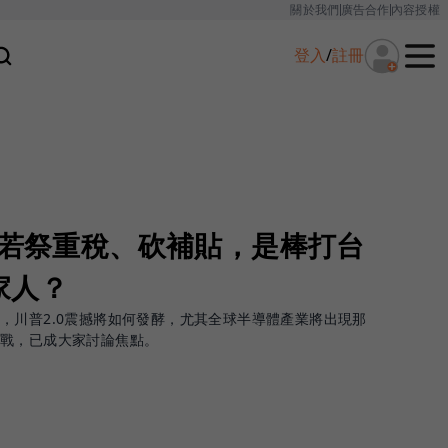
關於我們
廣告合作
內容授權
登入
/
註冊
0若祭重稅、砍補貼，是棒打台
家人？
，川普2.0震撼將如何發酵，尤其全球半導體產業將出現那
挑戰，已成大家討論焦點。