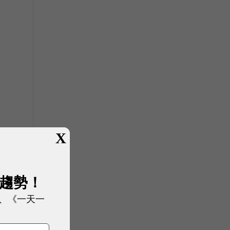
X
展趨勢！
、《一天一