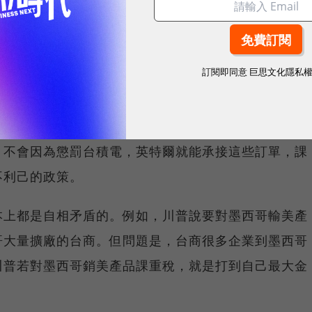
課重稅，或強迫台積電搬動更多產能至成本更高的美
業。台積電6成以上客戶都是美國公司，生產出來的晶
可能獨自吸收，大量成本一定最後其實是蘋果、輝達、
訂閱即同意
巨思文化隱私
國政府課稅。
提升美國半導體製造實力沒有幫助。現在的問題是，英
，不會因為懲罰台積電，英特爾就能承接這些訂單，課
不利己的政策。
本上都是自相矛盾的。例如，川普說要對墨西哥輸美產
哥大量擴廠的台商。但問題是，台商很多企業到墨西哥
川普若對墨西哥銷美產品課重稅，就是打到自己最大金