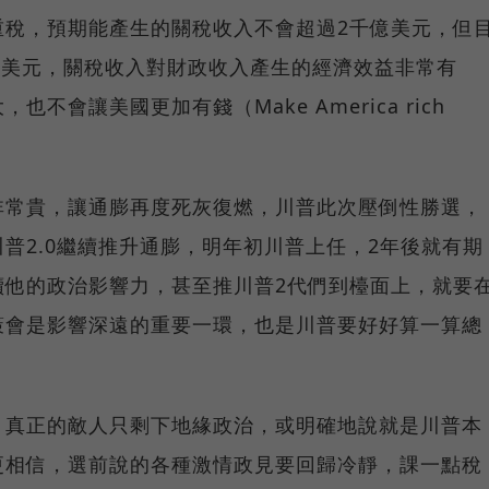
重稅，預期能產生的關稅收入不會超過2千億美元，但
8兆美元，關稅收入對財政收入產生的經濟效益非常有
不會讓美國更加有錢（Make America rich
非常貴，讓通膨再度死灰復燃，川普此次壓倒性勝選，
普2.0繼續推升通膨，明年初川普上任，2年後就有期
續他的政治影響力，甚至推川普2代們到檯面上，就要
策會是影響深遠的重要一環，也是川普要好好算一算總
，真正的敵人只剩下地緣政治，或明確地說就是川普本
更相信，選前說的各種激情政見要回歸冷靜，課一點稅