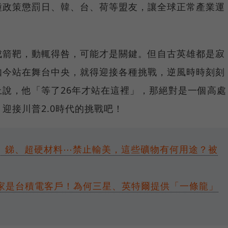
種政策懲罰日、韓、台、荷等盟友，讓全球正常產業運
成箭靶，動輒得咎，可能才是關鍵。但自古英雄都是寂
如今站在舞台中央，就得迎接各種挑戰，逆風時時刻刻
說，他「等了26年才站在這裡」，那絕對是一個高處
迎接川普2.0時代的挑戰吧！
、銻、超硬材料⋯禁止輸美，這些礦物有何用途？被
，6家是台積電客戶！為何三星、英特爾提供「一條龍」