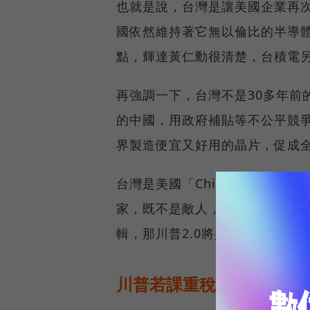
也就是說，台灣是讓美國企業再
國依然維持著它無以倫比的半導
點，輝達黃仁勳很清楚，台積電
再強調一下，台灣不是30多年前
的中國，用政府補貼等不公平競
界製造便宜又好用的晶片，促成
台灣是美國「Chip 4＋1」美
家，既不是敵人，也不是要強力
輯，那川普2.0將是一場災難。
川普若課重稅，反傷自家