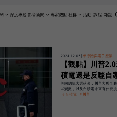
聞
深度專題
影音新聞
專家觀點
社群
活動
課程
雜誌
2024.12.05
|
半導體與電子產業
【觀點】川普2.
積電還是反噬自
美國總統大選落幕，川普大獲全勝
些變數，以及台積電未來有什麼
＃台積電
＃川普