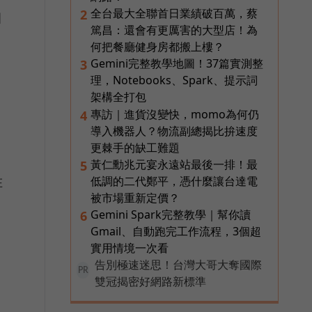
全台最大全聯首日業績破百萬，蔡
2
目
篤昌：還會有更厲害的大型店！為
何把餐廳健身房都搬上樓？
Gemini完整教學地圖！37篇實測整
3
理，Notebooks、Spark、提示詞
架構全打包
專訪｜進貨沒變快，momo為何仍
4
導入機器人？物流副總揭比拚速度
更棘手的缺工難題
黃仁勳兆元宴永遠站最後一排！最
5
在
低調的二代鄭平，憑什麼讓台達電
被市場重新定價？
Gemini Spark完整教學｜幫你讀
6
Gmail、自動跑完工作流程，3個超
實用情境一次看
告別極速迷思！台灣大哥大奪國際
PR
雙冠揭密好網路新標準