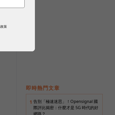
圓
權政策
即時熱門文章
告別「極速迷思」！Opensignal 國
1
際評比揭密：什麼才是 5G 時代的好
網路？