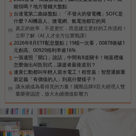
能領嗎？地方發錢大盤點
台達電第二曲線盤點：「不發火的發電機」SOFC是
3
什麼？AI機器人、微電網、氫電池都它的局
真正的效率，不是更忙，而是建立更好的工作流程！
PR
立即了解《AI 人才全方位實戰課》
2026年8月ETF配息盤點｜19檔一次看，00878衝破1
4
元創高、00929殖利率逾16%
一張遺照「開口」說話，中間有8道關卡！翊嘉禮儀
5
怎麼做出AI告別式，讓逝者最後道別？
連黃仁勳都叫年輕人當水電工！程世嘉：智慧通膨重
6
新定義「有價值的人」到底什麼樣子？
讓永續成為看得見的力量！國際品牌X百大經理人雙
PR
重榮譽認證，放大永續價值影響力