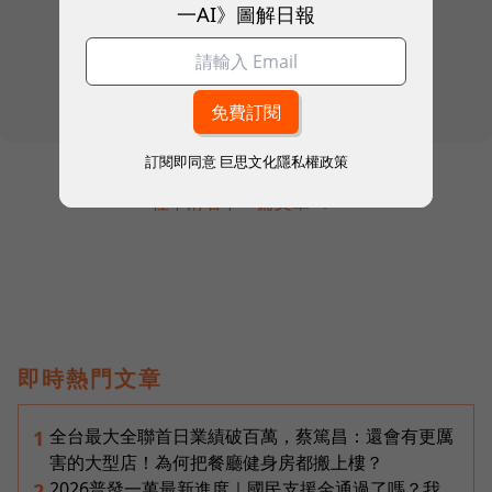
一AI》圖解日報
訂閱即同意
巨思文化隱私權政策
往下滑看下一篇文章
即時熱門文章
全台最大全聯首日業績破百萬，蔡篤昌：還會有更厲
1
害的大型店！為何把餐廳健身房都搬上樓？
2026普發一萬最新進度｜國民支援金通過了嗎？我
2