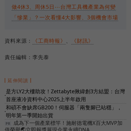
做4休3、周休5日⋯台灣工具機產業為何變
「慘業」？一次看懂4大影響、3個機會市場
資料來源：
《工商時報》
、
《財訊》
責任編輯：李先泰
延伸閱讀
是方LY2大樓助攻！Zettabyte揪緯創3方結盟：台灣
●
首座液冷資料中心2025上半年啟用
和碩不會缺席GB200！伺服器「兩隻腳已站穩」，
●
明年第一季開始出貨
成為下一個產業標竿！施耐德電機X百大MVP加
值榮譽🌏立即報獎展現企業永續DNA