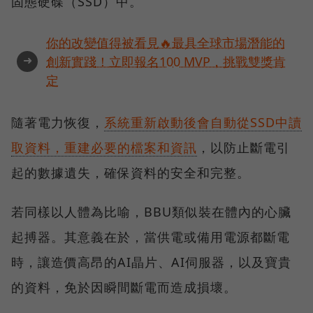
固態硬碟（SSD）中。
你的改變值得被看見🔥最具全球市場潛能的
➜
創新實踐！立即報名100 MVP，挑戰雙獎肯
定
隨著電力恢復，
系統重新啟動後會自動從SSD中讀
取資料，重建必要的檔案和資訊
，以防止斷電引
起的數據遺失，確保資料的安全和完整。
若同樣以人體為比喻，BBU類似裝在體內的心臟
起搏器。其意義在於，當供電或備用電源都斷電
時，讓造價高昂的AI晶片、AI伺服器，以及寶貴
的資料，免於因瞬間斷電而造成損壞。