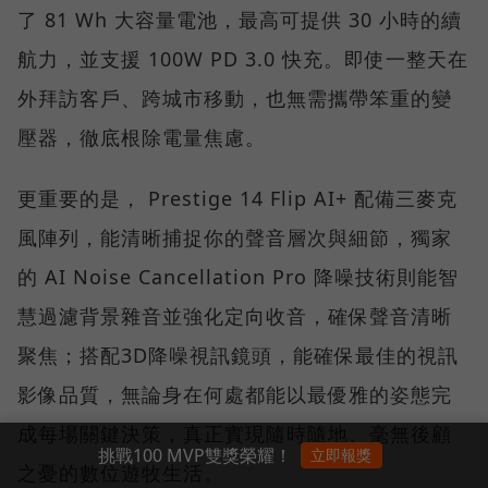
了 81 Wh 大容量電池，最高可提供 30 小時的續
航力，並支援 100W PD 3.0 快充。即使一整天在
外拜訪客戶、跨城市移動，也無需攜帶笨重的變
壓器，徹底根除電量焦慮。
更重要的是， Prestige 14 Flip AI+ 配備三麥克
風陣列，能清晰捕捉你的聲音層次與細節，獨家
的 AI Noise Cancellation Pro 降噪技術則能智
慧過濾背景雜音並強化定向收音，確保聲音清晰
聚焦；搭配3D降噪視訊鏡頭，能確保最佳的視訊
影像品質，無論身在何處都能以最優雅的姿態完
成每場關鍵決策，真正實現隨時隨地、毫無後顧
挑戰100 MVP雙獎榮耀！
立即報獎
之憂的數位遊牧生活。