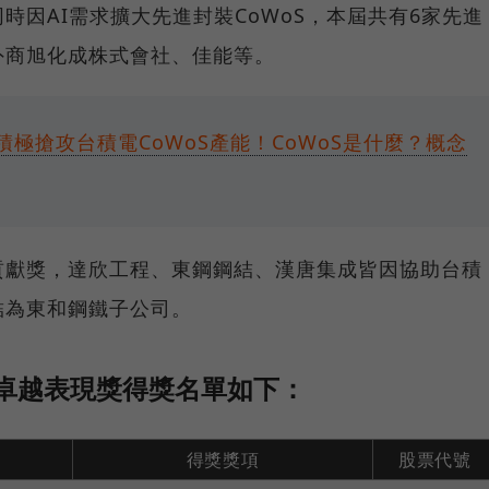
時因AI需求擴大先進封裝CoWoS，本屆共有6家先進
外商旭化成株式會社、佳能等。
積極搶攻台積電CoWoS產能！CoWoS是什麼？概念
貢獻獎，達欣工程、東鋼鋼結、漢唐集成皆因協助台積
結為東和鋼鐵子公司。
商卓越表現獎得獎名單如下：
得獎獎項
股票代號