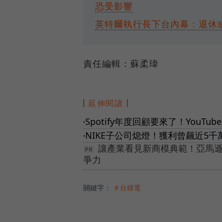
恐受影響
英特爾執行長下台內幕：退休或
責任編輯：蘇柔瑋
延伸閱讀
Spotify年度回顧要來了！YouT
●
NIKE子公司熄燈！獲利曾飆近5千
●
讓產業看見新商模典範！亞馬遜
爭力
關鍵字：
＃台積電