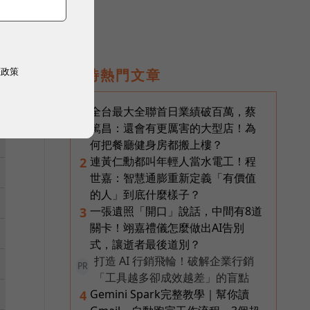
權政策
即時熱門文章
全台最大全聯首日業績破百萬，蔡
1
篤昌：還會有更厲害的大型店！為
何把餐廳健身房都搬上樓？
連黃仁勳都叫年輕人當水電工！程
2
世嘉：智慧通膨重新定義「有價值
的人」到底什麼樣子？
一張遺照「開口」說話，中間有8道
3
關卡！翊嘉禮儀怎麼做出AI告別
式，讓逝者最後道別？
打造 AI 行銷飛輪！破解企業行銷
PR
「工具越多卻成效越差」的盲點
Gemini Spark完整教學｜幫你讀
4