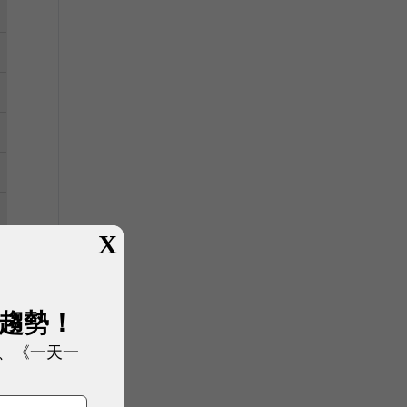
X
展趨勢！
、《一天一