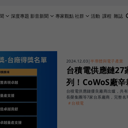
聞
深度專題
影音新聞
專家觀點
社群
活動
課程
雜誌
2024.12.03
|
半導體與電子產業
台積電供應鏈27
列！CoWoS廠
台積電供應鏈優良廠商出爐，共有
長榮集團等7家台系廠商，完整名
＃台積電