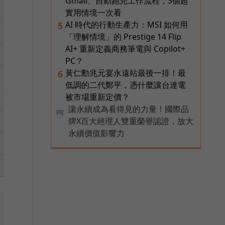
Gmail、自動跑完工作流程，3個超
實用情境一次看
AI 時代的行動生產力：MSI 如何用
5
「理解情境」的 Prestige 14 Flip
AI+ 重新定義商務筆電與 Copilot+
PC？
黃仁勳兆元宴永遠站最後一排！最
6
低調的二代鄭平，憑什麼讓台達電
被市場重新定價？
讓永續成為看得見的力量！國際品
PR
牌X百大經理人雙重榮譽認證，放大
永續價值影響力