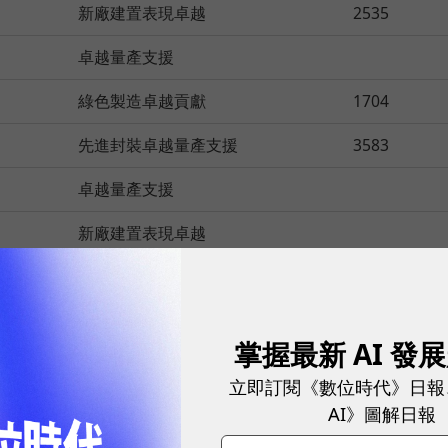
新廠建置表現卓越
2535
卓越量產支援
綠色製造卓越貢獻
1704
先進封裝卓越量產支援
3583
卓越量產支援
新廠建置表現卓越
新廠建置表現卓越
2404
掌握最新 AI 發
得獎獎項
立即訂閱《數位時代》日報
卓越技術合作
AI》圖解日報
先進封裝卓越技術合作與量產支援