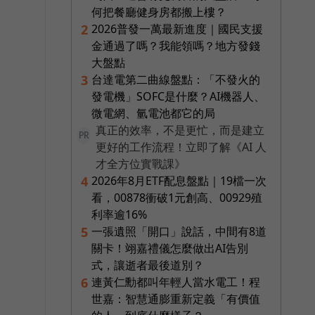
何把餐廳健身房都搬上樓？
2026普發一萬最新進度｜國民支援
2
金通過了嗎？我能領嗎？地方發錢
大盤點
台達電第二曲線盤點：「不發火的
3
發電機」SOFC是什麼？AI機器人、
微電網、氫電池都它的局
真正的效率，不是更忙，而是建立
PR
更好的工作流程！立即了解《AI 人
才全方位實戰課》
2026年8月ETF配息盤點｜19檔一次
4
看，00878衝破1元創高、00929殖
利率逾16%
一張遺照「開口」說話，中間有8道
5
關卡！翊嘉禮儀怎麼做出AI告別
式，讓逝者最後道別？
連黃仁勳都叫年輕人當水電工！程
6
世嘉：智慧通膨重新定義「有價值