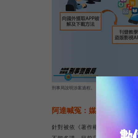
刑事局說明涉案過程。
圖／ 刑事局
阿達喊冤：媒體寫的太誇
針對被依《著作權法》移送法辦
不能多講，目前只能說媒體寫的