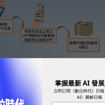
掌握最新 AI 發
張
立即訂閱《數位時代》日報
，電腦王阿達3日發文指出，「稍晚會有正式聲明，細
AI》圖解日報
太誇張，謝謝大家。」他更留言處指出，
「不過媒體都