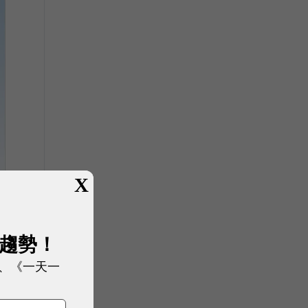
X
展趨勢！
、《一天一
節