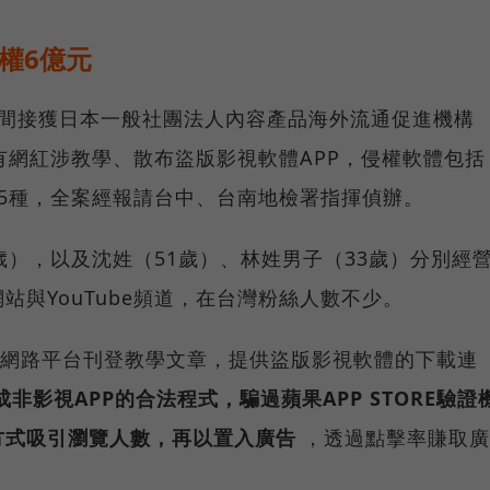
權6億元
月間接獲日本一般社團法人內容產品海外流通促進機構
，有網紅涉教學、散布盜版影視軟體APP，侵權軟體包括
5種，全案經報請台中、台南地檢署指揮偵辦。
歲），以及沈姓（51歲）、林姓男子（33歲）分別經
站與YouTube頻道，在台灣粉絲人數不少。
e等網路平台刊登教學文章，提供盜版影視軟體的下載連
非影視APP的合法程式，騙過蘋果APP STORE驗證
方式吸引瀏覽人數，再以置入廣告
，透過點擊率賺取廣