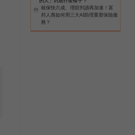
的人」到底什麼樣子？
核保快六成、理賠判讀再加速！富
PR
邦人壽如何用三大AI助理重塑保險服
務？