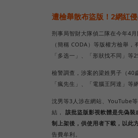
遭檢舉散布盜版！2網紅侵
刑事局智財大隊偵二隊在今年4
（簡稱 CODA）等版權方檢舉
「多选一」、「形狀找不同」等2
檢警調查，涉案的梁姓男子（40
「瘋先生」、「電腦王阿達」等網
沈男等3人涉在網站、YouTub
結，
該批盜版影視軟體是先偽裝成
制上架後，供使用者下載，以此
告費牟利。