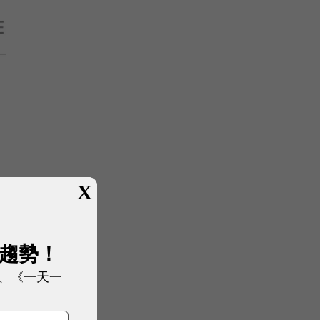
X
展趨勢！
、《一天一