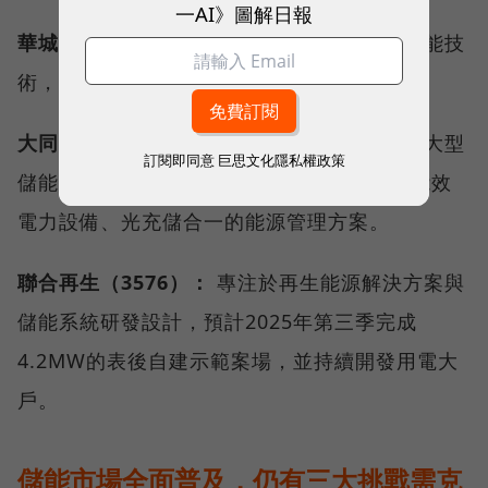
一AI》圖解日報
華城（1519）：
台灣重電龍頭，同時涵蓋儲能技
術，參與台電的強韌電網計畫。
大同（2371）：
大同近年著重於能源管理和大型
訂閱即同意
巨思文化隱私權政策
儲能系統技術，其中一站式解決方案包含高能效
電力設備、光充儲合一的能源管理方案。
聯合再生（3576）：
專注於再生能源解決方案與
儲能系統研發設計，預計2025年第三季完成
4.2MW的表後自建示範案場，並持續開發用電大
戶。
儲能市場全面普及，仍有三大挑戰需克