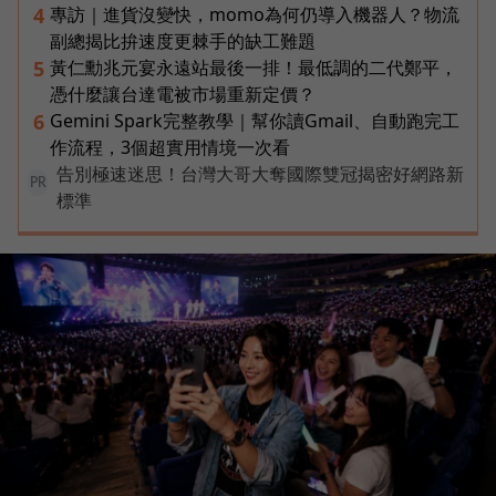
專訪｜進貨沒變快，momo為何仍導入機器人？物流
4
副總揭比拚速度更棘手的缺工難題
黃仁勳兆元宴永遠站最後一排！最低調的二代鄭平，
5
憑什麼讓台達電被市場重新定價？
Gemini Spark完整教學｜幫你讀Gmail、自動跑完工
6
作流程，3個超實用情境一次看
告別極速迷思！台灣大哥大奪國際雙冠揭密好網路新
PR
標準