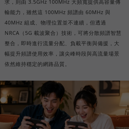
求，則由 3.5GHz 100MHz 大頻寬提供高容量傳
輸能力，雖然這 100MHz 頻譜由 60MHz 與
40MHz 組成、物理位置並不連續，但透過
NRCA（5G 載波聚合）技術，可將分散頻譜智慧
整合，即時進行流量分配、負載平衡與備援，大
幅提升頻譜使用效率，讓尖峰時段與高流量場景
依然維持穩定的網路品質。