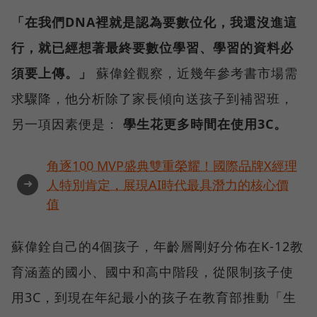
「在我們DNA裡就是認為要數位化，我還沒進這
行，就已經想著最終要數位學習、學習的資料必
須要上傳。」
蘇偉銓觀察，近幾年參考書市場需
求驟降，他分析除了家長傾向送孩子到補習班，
另一項因素便是：
學生花更多時間在使用3C。
角逐100 MVP盛典雙重榮耀！國際品牌X經理
➜
人特別肯定，展現AI時代最具潛力的核心價
值
蘇偉銓自己的4個孩子，年齡層剛好分佈在K-12教
育涵蓋的國小、國中和高中階段，從限制孩子使
用3C，到現在年紀最小的孩子在教育部推動「生