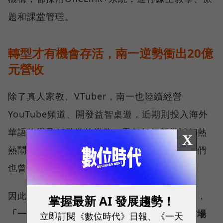
題和課堂管理。
轉型才有機會存活，南一逆勢衝出20億
元營收
除了真人家教、VTuber，南一也陸續經營
YouTube頻道、開發益智桌遊，近期則投入海外
華語教學及AI批卷的業務，看似任何新嘗試都熱
X
熱鬧鬧，蘇偉銓坦言失敗機率其實很高，「我們
也曾經要做很多很偉大的事情都失敗了。」
因此，蘇偉銓要求任何提案都要評估成本預算，
掌握最新 AI 發展趨勢！
「一定要讓我看得到市場，不是你想的，是市場
立即訂閱《數位時代》日報、《一天