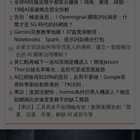
全球AI伺服器幾乎都靠台廠做！鴻海、廣達、緯穎⋯
1
19檔AI基建概念股全拆解
告別「極速迷思」！Opensignal 國際評比揭密：什
2
麼才是 5G 時代的好網路？
Gemini完整教學地圖！37篇實測整理，
3
Notebooks、Spark、提示詞架構全打包
企業主管該如何用管理真人的邏輯，建立一套能被信
PR
任的 AI 團隊治理機制？
黃仁勳再喊下一波AI浪潮是機器人！輝達Jetson
4
Thor台鏈名單曝光，這些可望成受惠族群
AI已經做得到20%的題目，反而不要碰！Google首
5
席科學家給創業者的「1%法則」
專訪｜進貨沒變快，momo為何仍導入機器人？物流
6
副總揭比拚速度更棘手的缺工難題
【專訪】工具再多不如飛輪有效！數聚集團首創「聲
PR
量、流量、存量」解鎖 AI 成長引擎