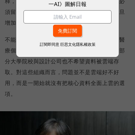
釋，當資料因合規要求或敏感度不能上雲，就必
一AI》圖解日報
須留在靠近使用者與應用的地方；運算需求一旦
增加，承接資料的裝置也自然被推向地端 AI。
不能上雲的名單比想像中長。醫療業持有大量醫
訂閱即同意
巨思文化隱私權政策
療個資，金融與保險業受到合規與法規限制，部
分大學院校與設計公司也不希望資料被雲端存
取。對這些組織而言，問題並不是雲端好不好
用，而是一開始就沒有把核心資料全面上雲的選
項。