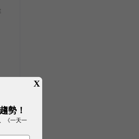
在
X
展趨勢！
、《一天一