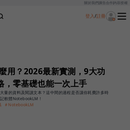
關於我們
廣告合作
內容授權
登入
/
註冊
M怎麼用？2026最新實測，9大功
風格，零基礎也能一次上手
找大量的資料及閱讀文本？這中間的過程是否讓你耗費許多時
軟體NotebookLM！
具
＃NotebookLM