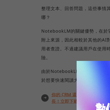
整理文本、回答問題，這些事情其他A
哪？
NotebookLM的關鍵優勢，
附上來源，因此相較於其他的AI
用者查證。不過建議用戶在使用
險。
由於NotebookLM能依據文
於想要快速閱讀大量文本或是做資
你的 CRM 還只能用一半？
➜
長！立即下載成功案例🏅