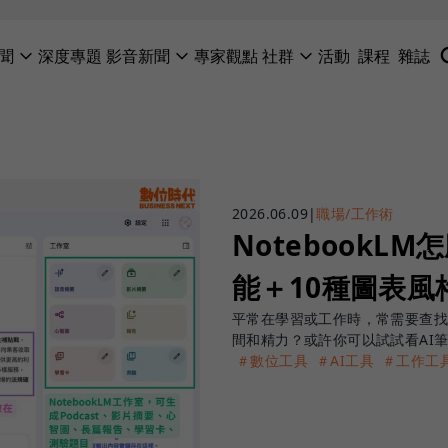
聞
深度專題
影音新聞
專家觀點
社群
活動
課程
雜誌
2026.06.09
|
職場/工作術
NotebookL
能＋10種圖表
平常在學習或工作時，常需要查
間和精力？或許你可以試試看AI筆記
＃數位工具
＃AI工具
＃工作工