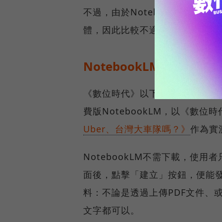
不過，由於NotebookLM是
體，因此比較不適合想要進行創
NotebookLM介面介紹
《數位時代》以下整理Notebo
費版NotebookLM，以《數位
Uber、台灣大車隊嗎？》
作為實
NotebookLM不需下載，使用者
面後，點擊「建立」按鈕，便能發現
料：不論是透過上傳PDF文件、或
文字都可以。