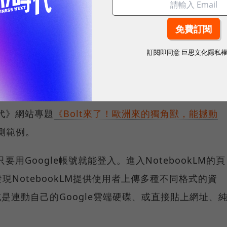
一款「匯整資料後，再轉換成易於理解的內容」的筆記型軟
意類工作的人群哦！
訂閱即同意
巨思文化隱私
okLM的使用方式供讀者參考，本次實測教學採用的是免
時代》網站專題
《Bolt來了！歐洲來的獨角獸，能撼動
測範例。
只要用Google帳號就能登入。進入NotebookLM的頁
NotebookLM提供使用者上傳多種不同格式的資
是連動自己的Google雲端硬碟、或直接貼上網址、