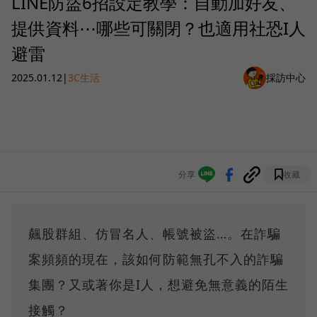
LINE防盜6招設定教學：自動加好友、
提供資料⋯哪些可關閉？也適用社恐I人
避雷
2025.01.12
|
3C生活
採訪中心
分享
收藏
飆股群組、仿冒名人、帳號被盜…。在詐騙
案頻頻的現在，該如何防範無孔不入的詐騙
集團？又或著你是I人，想避免無意義的陌生
接觸？