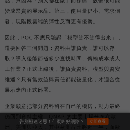
點，只因為「別人都在做」而採購，設備很可能
變成昂貴的展示品。第三，使用量仍小、需求偶
發，現階段雲端的彈性反而更有優勢。
因此，POC 不應只驗證「模型答不答得出來」，
還要回答三個問題：資料由誰負責，誰可以存
取？導入後能節省多少查找時間、傳輸成本或人
工作業？正式上線後，誰負責資料、模型與資安
維運？只有當效益與責任都能被量化，才適合從
展示走向正式部署。
企業願意把部分資料留在自己的機房，動力最終
仍回到資料主權。QNAP 的主要市場分布在歐
告別極速迷思！什麼叫好網路？
立即查看
洲、美洲與亞太，其中歐洲占比將近一半，而歐