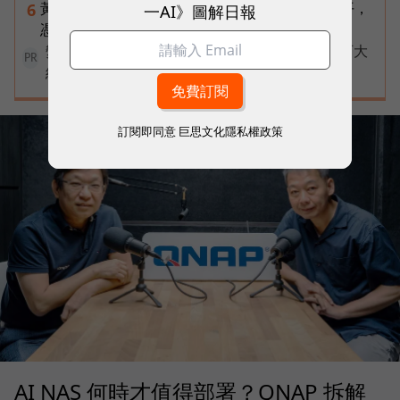
黃仁勳兆元宴永遠站最後一排！最低調的二代鄭平，
6
一AI》圖解日報
憑什麼讓台達電被市場重新定價？
變動中迎戰未知，改變值得被看見！國際品牌X百大
PR
經理人雙重肯定，展現AI時代關鍵成長力
訂閱即同意
巨思文化隱私權政策
AI NAS 何時才值得部署？QNAP 拆解