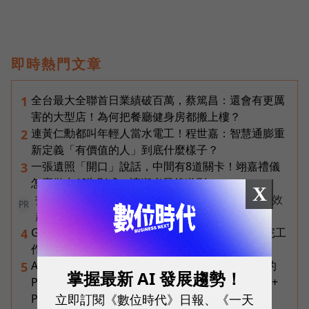
即時熱門文章
全台最大全聯首日業績破百萬，蔡篤昌：還會有更厲
1
害的大型店！為何把餐廳健身房都搬上樓？
連黃仁勳都叫年輕人當水電工！程世嘉：智慧通膨重
2
新定義「有價值的人」到底什麼樣子？
一張遺照「開口」說話，中間有8道關卡！翊嘉禮儀
3
怎麼做出AI告別式，讓逝者最後道別？
X
打造 AI 行銷飛輪！破解企業行銷「工具越多卻成效
PR
越差」的盲點
Gemini Spark完整教學｜幫你讀Gmail、自動跑完工
4
作流程，3個超實用情境一次看
AI 時代的行動生產力：MSI 如何用「理解情境」的
5
掌握最新 AI 發展趨勢！
Prestige 14 Flip AI+ 重新定義商務筆電與 Copilot+
立即訂閱《數位時代》日報、《一天
PC？