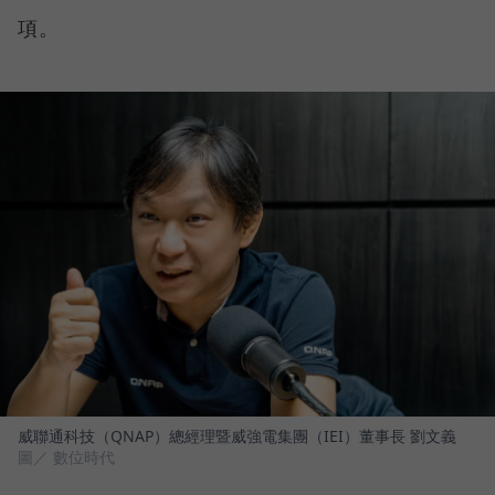
項。
威聯通科技（QNAP）總經理暨威強電集團（IEI）董事長 劉文義
圖／ 數位時代