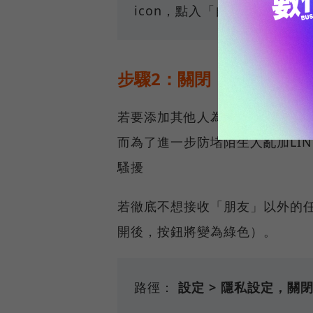
icon，點入「自動加好友」
步驟2：關閉「使用ID加
若要添加其他人為LINE好友，除
而為了進一步防堵陌生人亂加LI
騷擾
若徹底不想接收「朋友」以外的
開後，按鈕將變為綠色）。
路徑：
設定 > 隱私設定，關