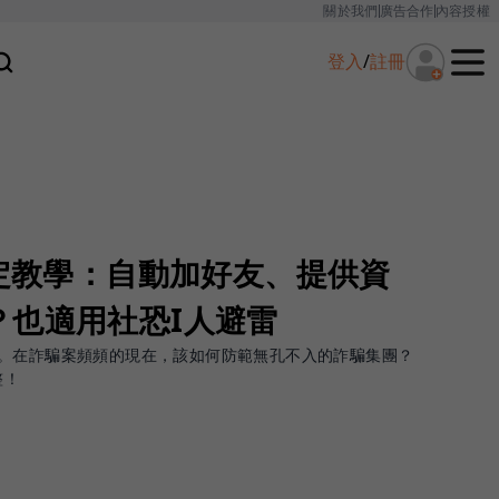
關於我們
廣告合作
內容授權
登入
/
註冊
設定教學：自動加好友、提供資
？也適用社恐I人避雷
。在詐騙案頻頻的現在，該如何防範無孔不入的詐騙集團？
整！