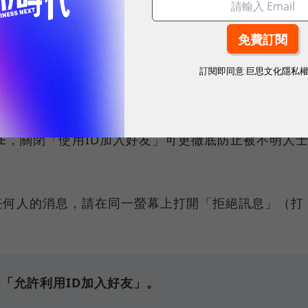
，視情況關閉「加入好友」或「允許被加入好友」。
訂閱即同意
巨思文化隱私
入好友」
了電話號碼以外，另一種方式就是透過搜尋LINE ID。
NE，關閉「使用ID加入好友」可更徹底防止被不明人
任何人的消息，請在同一螢幕上打開「拒絕訊息」（打
閉「允許利用ID加入好友」。