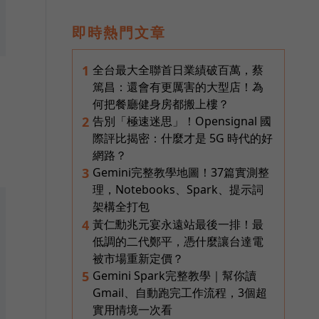
即時熱門文章
全台最大全聯首日業績破百萬，蔡
1
篤昌：還會有更厲害的大型店！為
何把餐廳健身房都搬上樓？
告別「極速迷思」！Opensignal 國
2
際評比揭密：什麼才是 5G 時代的好
網路？
Gemini完整教學地圖！37篇實測整
3
理，Notebooks、Spark、提示詞
架構全打包
黃仁勳兆元宴永遠站最後一排！最
4
低調的二代鄭平，憑什麼讓台達電
被市場重新定價？
Gemini Spark完整教學｜幫你讀
5
Gmail、自動跑完工作流程，3個超
實用情境一次看