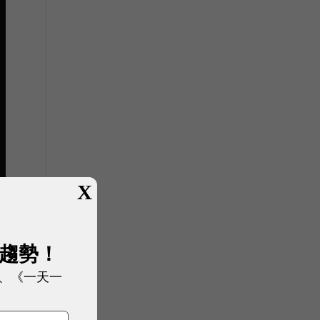
X
展趨勢！
、《一天一