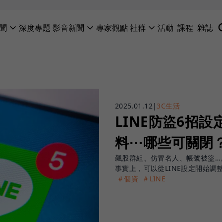
聞
深度專題
影音新聞
專家觀點
社群
活動
課程
雜誌
2025.01.12
|
3C生活
LINE防盜6招
料⋯哪些可關閉
飆股群組、仿冒名人、帳號被盜…
事實上，可以從LINE設定開始調
＃個資
＃LINE