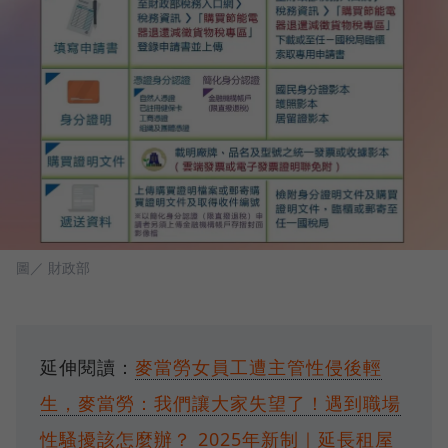
圖／ 財政部
延伸閱讀：
麥當勞女員工遭主管性侵後輕
生，麥當勞：我們讓大家失望了！遇到職場
性騷擾該怎麼辦？
2025年新制｜延長租屋