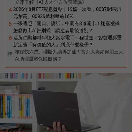
立即了解《AI 人才全方位實戰課》
2026年8月ETF配息盤點｜19檔一次看，00878衝破1
4
元創高、00929殖利率逾16%
一張遺照「開口」說話，中間有8道關卡！翊嘉禮儀
5
怎麼做出AI告別式，讓逝者最後道別？
連黃仁勳都叫年輕人當水電工！程世嘉：智慧通膨重
6
新定義「有價值的人」到底什麼樣子？
核保快六成、理賠判讀再加速！富邦人壽如何用三大
PR
AI助理重塑保險服務？