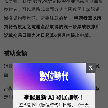
電冰箱、新冷(暖)氣機或新除濕機非供銷售且無退
換貨者，可以網路或書面方式向國稅局申請退還
減徵貨物稅稅額。需要注意的是，
申請者需以購
買符合規定之電器產品取得的統ㄧ發票或收據所
記載交易日期之次日起算6個月內提出申請。
補助金額
消費者可分三步驟判斷所購買的家電能退多少稅
X
額。
步驟一：確認所購買的家電是否為符合經濟部核
掌握最新 AI 發展趨勢！
定能源效率分級為第1級或第2級之產品。
立即訂閱《數位時代》日報、《一天